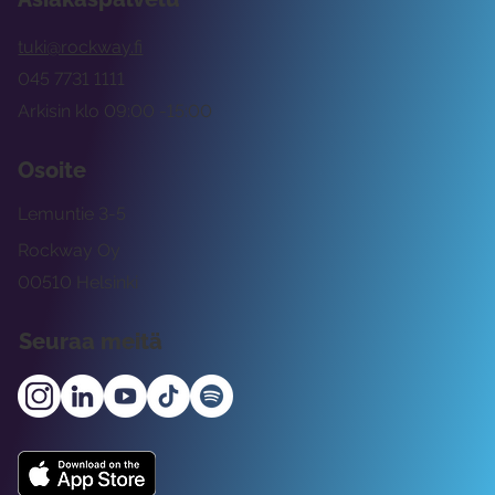
tuki@rockway.fi
045 7731 1111
Arkisin klo 09:00 -15:00
Osoite
Lemuntie 3-5
Rockway Oy
00510 Helsinki
Seuraa meitä