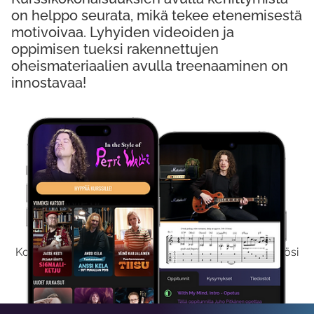
on helppo seurata, mikä tekee etenemisestä
motivoivaa. Lyhyiden videoiden ja
oppimisen tueksi rakennettujen
oheismateriaalien avulla treenaaminen on
innostavaa!
Kokeile Ilmaiseksi
Kokeilemalla ilmaiseksi saat koko sisältömme käyttöösi
viikon ajaksi.