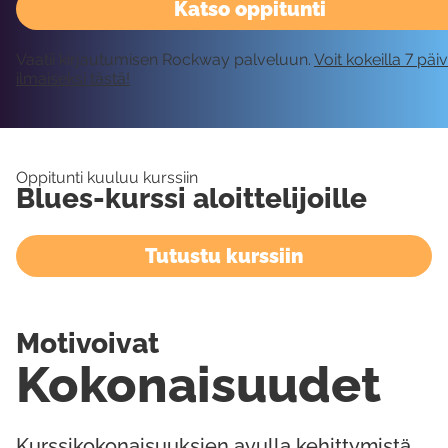
Katso oppitunti
Vaatii kirjautumisen Rockway palveluun.
Voit kokeilla 7 päi
ilmaiseksi tästä!
Oppitunti kuuluu kurssiin
Blues-kurssi aloittelijoille
Tutustu kurssiin
Motivoivat
Kokonaisuudet
Kurssikokonaisuuksien avulla kehittymistä