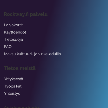
Rockway.fi palvelu
Lahjakortit
Käyttöehdot
Tietosuoja
FAQ
Maksu kulttuuri- ja virike-eduilla
Tietoa meistä
Yrityksestä
Työpaikat
Yhteistyö
Asiakaspalvelu