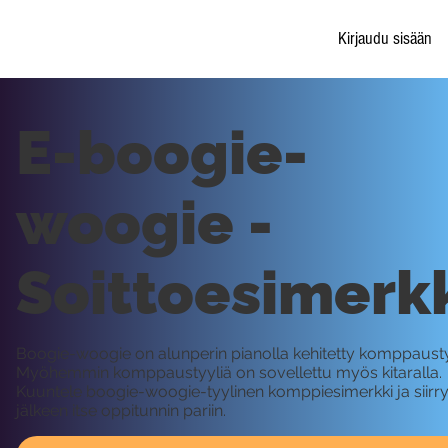
Kirjaudu sisään
E-boogie-
woogie -
Soittoesimerk
Boogie-woogie on alunperin pianolla kehitetty komppausty
Myöhemmin komppaustyyliä on sovellettu myös kitaralla.
Kuuntele boogie-woogie-tyylinen komppiesimerkki ja siirr
jälkeen itse oppitunnin pariin.