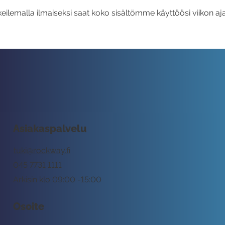
eilemalla ilmaiseksi saat koko sisältömme käyttöösi viikon aja
Asiakaspalvelu
tuki@rockway.fi
045 7731 1111
Arkisin klo 09:00 -15:00
Osoite