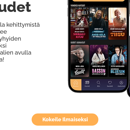
udet
la kehittymistä
kee
Lyhyiden
ksi
alien avulla
a!
Kokeile Ilmaiseksi