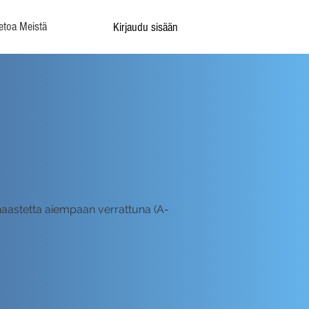
etoa Meistä
Kirjaudu sisään
ähaastetta aiempaan verrattuna (A-