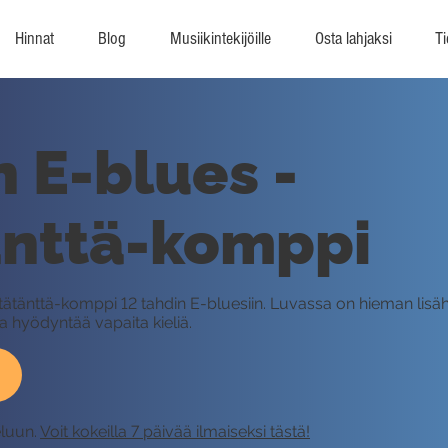
Hinnat
Blog
Musiikintekijöille
Osta lahjaksi
Ti
n E-blues -
änttä-komppi
änttätänttä-komppi 12 tahdin E-bluesiin. Luvassa on hieman lis
ida hyödyntää vapaita kieliä.
eluun.
Voit kokeilla 7 päivää ilmaiseksi tästä!