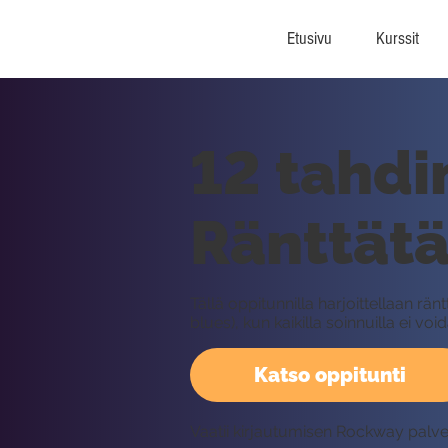
Etusivu
Kurssit
12 tahdi
Ränttät
Tällä oppitunnilla harjoittellaan r
blues), kun kaikilla soinnuilla ei vo
Katso oppitunti
Vaatii kirjautumisen Rockway palv