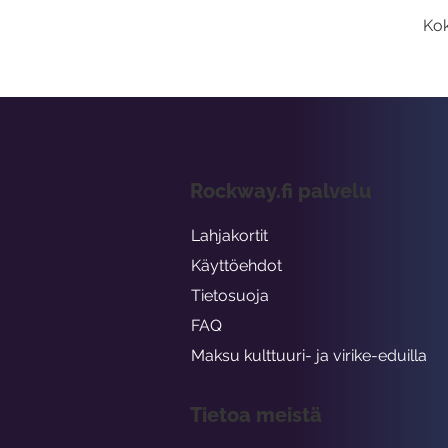
Kok
Rockway.fi palvelu
Lahjakortit
Käyttöehdot
Tietosuoja
FAQ
Maksu kulttuuri- ja virike-eduilla
Tietoa meistä