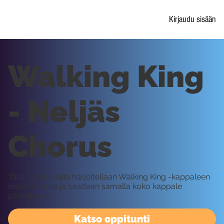
Kirjaudu sisään
Walking King
- Neljäs
Chorus
Tällä oppitunnilla harjoitellaan Walking King -kappaleen
neljäs chorus ja saadaan samalla koko kappale
päätökseen .
Katso oppitunti