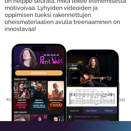
on helppo seurata, mikä tekee etenemisestä
motivoivaa. Lyhyiden videoiden ja
oppimisen tueksi rakennettujen
oheismateriaalien avulla treenaaminen on
innostavaa!
Kokeile Ilmaiseksi
Kokeilemalla ilmaiseksi saat koko sisältömme käyttöösi
viikon ajaksi.