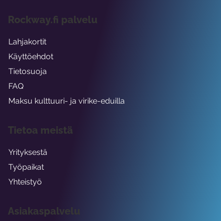
Rockway.fi palvelu
Lahjakortit
Käyttöehdot
Tietosuoja
FAQ
Maksu kulttuuri- ja virike-eduilla
Tietoa meistä
Yrityksestä
Työpaikat
Yhteistyö
Asiakaspalvelu