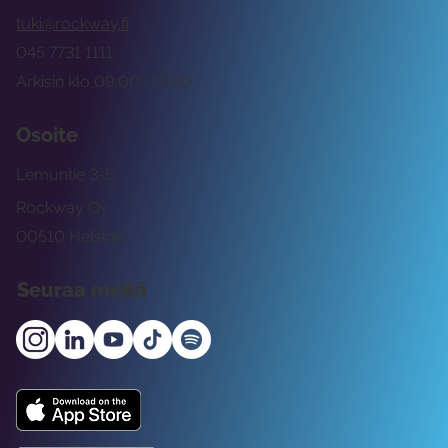
tuki@rockway.fi
045 7731 1111
Arkisin klo 09:00 -15:00
Osoite
Lemuntie 3-5
Rockway Oy
00510 Helsinki
Seuraa meitä