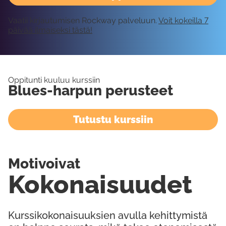
Vaatii kirjautumisen Rockway palveluun.
Voit kokeilla 7
päivää ilmaiseksi tästä!
Oppitunti kuuluu kurssiin
Blues-harpun perusteet
Tutustu kurssiin
Motivoivat
Kokonaisuudet
Kurssikokonaisuuksien avulla kehittymistä