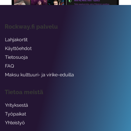
Rockway.fi palvelu
Lahjakortit
Käyttöehdot
Tietosuoja
FAQ
Maksu kulttuuri- ja virike-eduilla
Tietoa meistä
Yrityksestä
Työpaikat
Yhteistyö