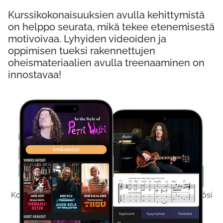
Kurssikokonaisuuksien avulla kehittymistä
on helppo seurata, mikä tekee etenemisestä
motivoivaa. Lyhyiden videoiden ja
oppimisen tueksi rakennettujen
oheismateriaalien avulla treenaaminen on
innostavaa!
Kokeile Ilmaiseksi
Kokeilemalla ilmaiseksi saat koko sisältömme käyttöösi
viikon ajaksi.