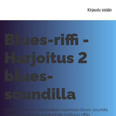
Kirjaudu sisään
Blues-riffi -
Harjoitus 2
blues-
soundilla
Tällä oppitunnilla harjoitellaan saamaan blues-soundia
mukaan edellisellä oppitunnilla opittuun riffiin.