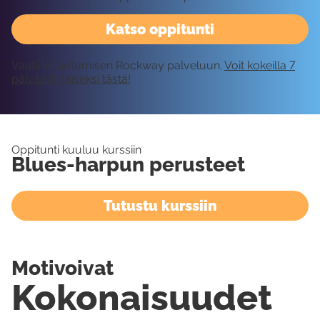
Katso oppitunti
Vaatii kirjautumisen Rockway palveluun.
Voit kokeilla 7
päivää ilmaiseksi tästä!
Oppitunti kuuluu kurssiin
Blues-harpun perusteet
Tutustu kurssiin
Motivoivat
Kokonaisuudet