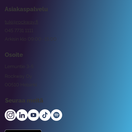
Asiakaspalvelu
tuki@rockway.fi
045 7731 1111
Arkisin klo 09:00 -15:00
Osoite
Lemuntie 3-5
Rockway Oy
00510 Helsinki
Seuraa meitä