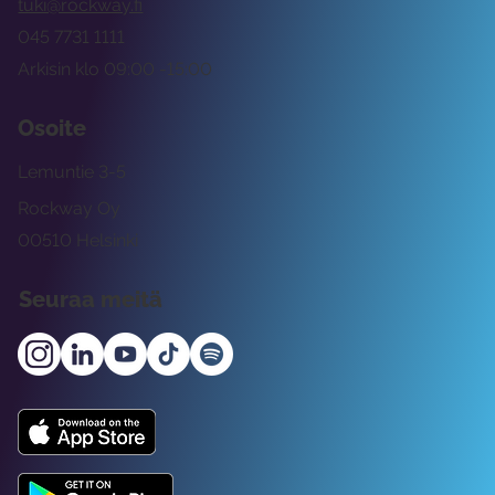
tuki@rockway.fi
045 7731 1111
Arkisin klo 09:00 -15:00
Osoite
Lemuntie 3-5
Rockway Oy
00510 Helsinki
Seuraa meitä