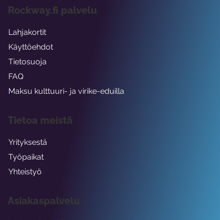
Rockway.fi palvelu
Lahjakortit
Käyttöehdot
Tietosuoja
FAQ
Maksu kulttuuri- ja virike-eduilla
Tietoa meistä
Yrityksestä
Työpaikat
Yhteistyö
Asiakaspalvelu