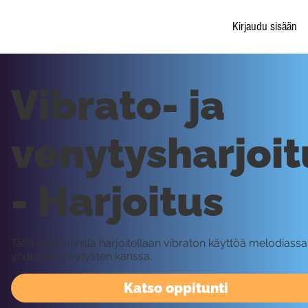
Kirjaudu sisään
Vibrato- ja
venytysharjoit
- Harjoitus
Tällä oppitunnilla harjoitellaan vibraton käyttöä melodiassa
yhdessä venytysten kanssa.
Katso oppitunti