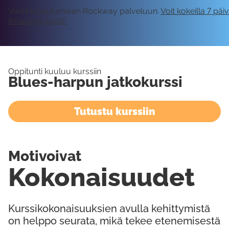
Vaatii kirjautumisen Rockway palveluun.
Voit kokeilla 7 päi
ilmaiseksi tästä!
Oppitunti kuuluu kurssiin
Blues-harpun jatkokurssi
Tutustu kurssiin
Motivoivat
Kokonaisuudet
Kurssikokonaisuuksien avulla kehittymistä
on helppo seurata, mikä tekee etenemisestä