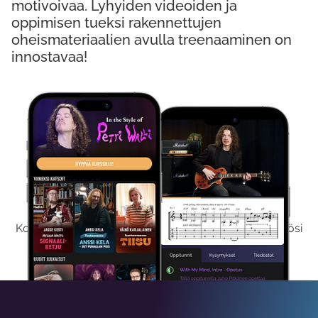
motivoivaa. Lyhyiden videoiden ja
oppimisen tueksi rakennettujen
oheismateriaalien avulla treenaaminen on
innostavaa!
Kokeile Ilmaiseksi
Kokeilemalla ilmaiseksi saat koko sisältömme käyttöösi
viikon ajaksi.