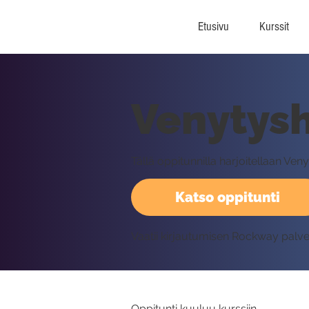
Etusivu
Kurssit
Venytysh
Tällä oppitunnilla harjoitellaan Ve
Katso oppitunti
Vaatii kirjautumisen Rockway palv
Oppitunti kuuluu kurssiin