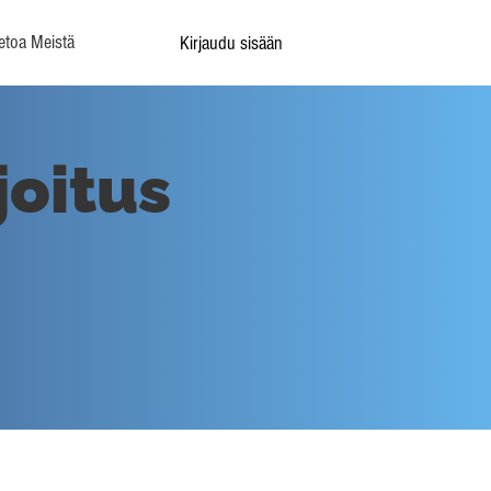
etoa Meistä
Kirjaudu sisään
joitus