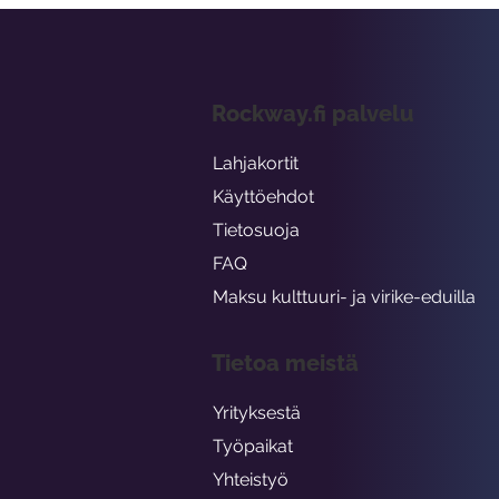
Rockway.fi palvelu
Lahjakortit
Käyttöehdot
Tietosuoja
FAQ
Maksu kulttuuri- ja virike-eduilla
Tietoa meistä
Yrityksestä
Työpaikat
Yhteistyö