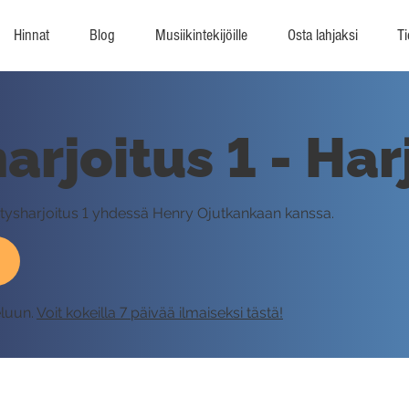
Hinnat
Blog
Musiikintekijöille
Osta lahjaksi
Ti
arjoitus 1 - Har
nytysharjoitus 1 yhdessä Henry Ojutkankaan kanssa.
eluun.
Voit kokeilla 7 päivää ilmaiseksi tästä!