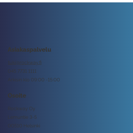
Asiakaspalvelu
tuki@rockway.fi
045 7731 1111
Arkisin klo 09:00 -15:00
Osoite
Rockway Oy
Lemuntie 3-5
00510 Helsinki