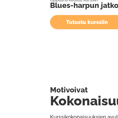
Blues-harpun jatko
Tutustu kurssiin
Motivoivat
Kokonaisu
Kurssikokonaisuuksien avul