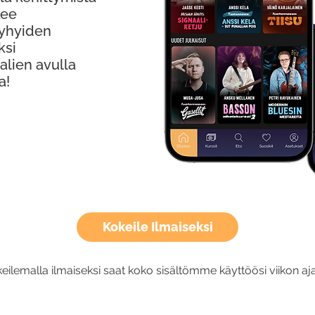
kee
Lyhyiden
ksi
alien avulla
a!
Kokeile Ilmaiseksi
eilemalla ilmaiseksi saat koko sisältömme käyttöösi viikon aja