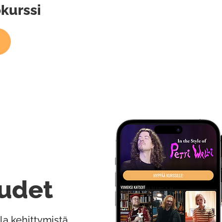
kurssi
udet
la kehittymistä