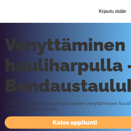
Kirjaudu sisään
Venyttäminen
huuliharpulla 
Bendaustaulu
Tällä oppitunnilla tutustutaan sävelen venyttämiseen huuli
bendaustaulukon avulla.
Katso oppitunti