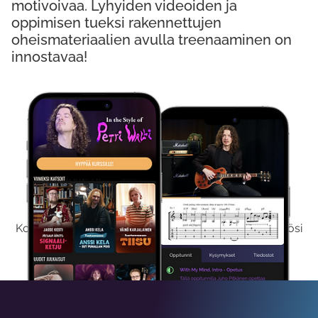
motivoivaa. Lyhyiden videoiden ja
oppimisen tueksi rakennettujen
oheismateriaalien avulla treenaaminen on
innostavaa!
Kokeile Ilmaiseksi
Kokeilemalla ilmaiseksi saat koko sisältömme käyttöösi
viikon ajaksi.