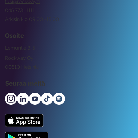
tuki@rockway.fi
045 7731 1111
Arkisin klo 09:00 -15:00
Osoite
Lemuntie 3-5
Rockway Oy
00510 Helsinki
Seuraa meitä