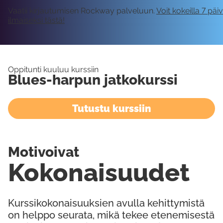
Vaatii kirjautumisen Rockway palveluun.
Voit kokeilla 7 päi
ilmaiseksi tästä!
Oppitunti kuuluu kurssiin
Blues-harpun jatkokurssi
Tutustu kurssiin
Motivoivat
Kokonaisuudet
Kurssikokonaisuuksien avulla kehittymistä
on helppo seurata, mikä tekee etenemisestä