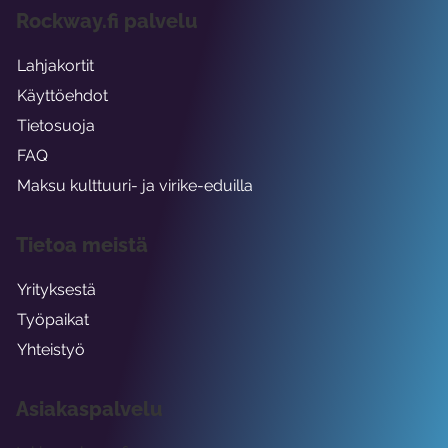
Rockway.fi palvelu
Lahjakortit
Käyttöehdot
Tietosuoja
FAQ
Maksu kulttuuri- ja virike-eduilla
Tietoa meistä
Yrityksestä
Työpaikat
Yhteistyö
Asiakaspalvelu