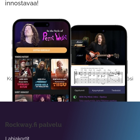
innostavaa!
Kokeile Ilmaiseksi
Kokeilemalla ilmaiseksi saat koko sisältömme käyttöösi
viikon ajaksi.
Rockway.fi palvelu
Lahjakortit