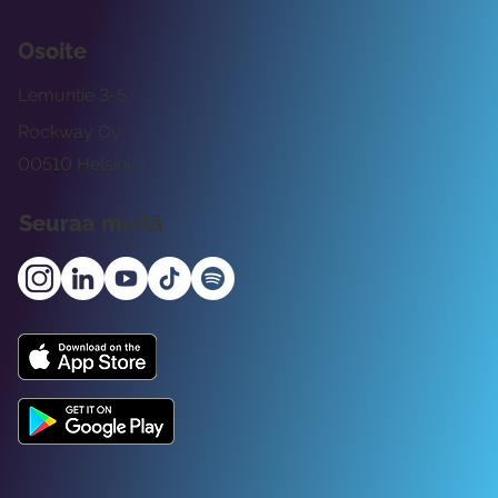
Osoite
Lemuntie 3-5
Rockway Oy
00510 Helsinki
Seuraa meitä