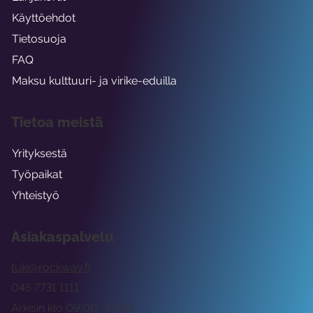
Käyttöehdot
Tietosuoja
FAQ
Maksu kulttuuri- ja virike-eduilla
Tietoa meistä
Yrityksestä
Työpaikat
Yhteistyö
Asiakaspalvelu
tuki@rockway.fi
045 7731 1111
Arkisin klo 09:00 -15:00