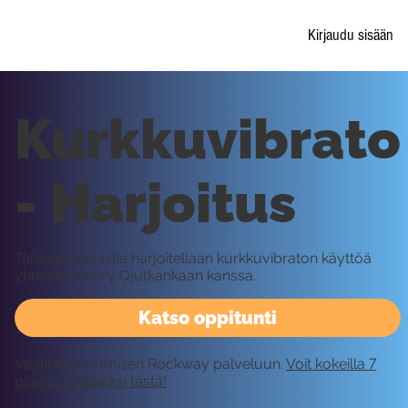
Kirjaudu sisään
Kurkkuvibrato
- Harjoitus
Tällä oppitunnilla harjoitellaan kurkkuvibraton käyttöä
yhdessä Henry Ojutkankaan kanssa.
Katso oppitunti
Vaatii kirjautumisen Rockway palveluun.
Voit kokeilla 7
päivää ilmaiseksi tästä!