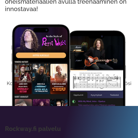
oheismateriaalien avulla treenaaminen on
innostavaa!
Kokeile Ilmaiseksi
Kokeilemalla ilmaiseksi saat koko sisältömme käyttöösi
viikon ajaksi.
Rockway.fi palvelu