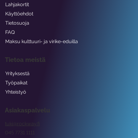
Lahjakortit
Käyttöehdot
Tietosuoja
FAQ
Maksu kulttuuri- ja virike-eduilla
Tietoa meistä
Yrityksestä
Työpaikat
Yhteistyö
Asiakaspalvelu
tuki@rockway.fi
045 7731 1111