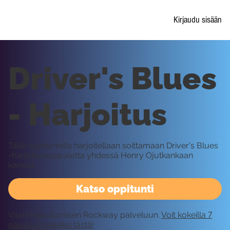
Kirjaudu sisään
Driver's Blues
- Harjoitus
Tällä oppitunnilla harjoitellaan soittamaan Driver's Blues
-harjoituskappaletta yhdessä Henry Ojutkankaan
kanssa.
Katso oppitunti
Vaatii kirjautumisen Rockway palveluun.
Voit kokeilla 7
päivää ilmaiseksi tästä!