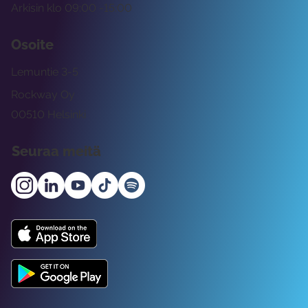
Arkisin klo 09:00 -15:00
Osoite
Lemuntie 3-5
Rockway Oy
00510 Helsinki
Seuraa meitä