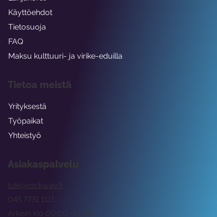
Käyttöehdot
Tietosuoja
FAQ
Maksu kulttuuri- ja virike-eduilla
Tietoa meistä
Yrityksestä
Työpaikat
Yhteistyö
Asiakaspalvelu
tuki@rockway.fi
045 7731 1111
Arkisin klo 09:00 -15:00