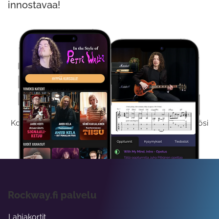
innostavaa!
Kokeile Ilmaiseksi
Kokeilemalla ilmaiseksi saat koko sisältömme käyttöösi
viikon ajaksi.
Rockway.fi palvelu
Lahjakortit