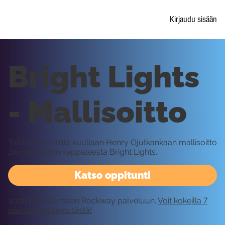
Kirjaudu sisään
Bright Lights
- Mallisoitto
Tällä oppitunnilla kuullaan Henry Ojutkankaan mallisoitto
Jimmy Reedin kappaleesta Bright Lights.
Katso oppitunti
Vaatii kirjautumisen Rockway palveluun.
Voit kokeilla 7
päivää ilmaiseksi tästä!