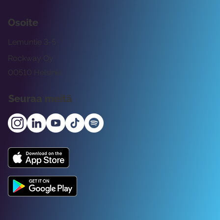
Osoite
Lemuntie 3-5
Rockway Oy
00510 Helsinki
Seuraa meitä