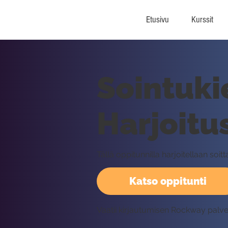
Etusivu
Kurssit
Sointukie
Harjoitu
Tällä oppitunnilla harjoitellaan soi
Katso oppitunti
Vaatii kirjautumisen Rockway palv