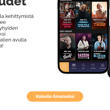
udet
la kehittymistä
kee
Lyhyiden
ksi
alien avulla
a!
Kokeile Ilmaiseksi