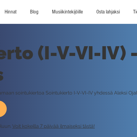
Hinnat
Blog
Musiikintekijöille
Osta lahjaksi
Ti
rto (I-V-VI-IV) 
s
ttamaan sointukiertoa Sointukierto I-V-VI-IV yhdessä Aleksi Oja
eluun.
Voit kokeilla 7 päivää ilmaiseksi tästä!