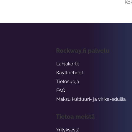
Kok
Rockway.fi palvelu
Lahjakortit
Käyttöehdot
Tietosuoja
FAQ
Maksu kulttuuri- ja virike-eduilla
Tietoa meistä
Yrityksestä