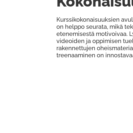
Kokonaisu
Kurssikokonaisuuksien avul
on helppo seurata, mikä te
etenemisestä motivoivaa. 
videoiden ja oppimisen tue
rakennettujen oheismateria
treenaaminen on innostava