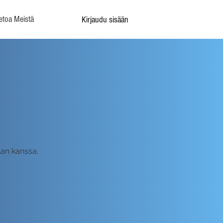
etoa Meistä
Kirjaudu sisään
-
lan kanssa.