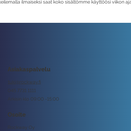
eilemalla ilmaiseksi saat koko sisältömme käyttöösi viikon aja
Asiakaspalvelu
tuki@rockway.fi
045 7731 1111
Arkisin klo 09:00 -15:00
Osoite
Rockway Oy