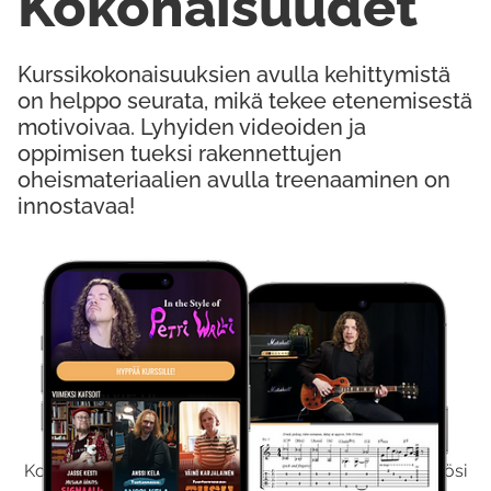
Kokonaisuudet
Kurssikokonaisuuksien avulla kehittymistä
on helppo seurata, mikä tekee etenemisestä
motivoivaa. Lyhyiden videoiden ja
oppimisen tueksi rakennettujen
oheismateriaalien avulla treenaaminen on
innostavaa!
Kokeile Ilmaiseksi
Kokeilemalla ilmaiseksi saat koko sisältömme käyttöösi