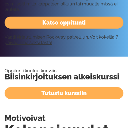
esim. soittimilla kappaleen alkuun tai muualle missä ei
lauleta.
Katso oppitunti
Vaatii kirjautumisen Rockway palveluun.
Voit kokeilla 7
päivää ilmaiseksi tästä!
Oppitunti kuuluu kurssiin
Biisinkirjoituksen alkeiskurssi
Tutustu kurssiin
Motivoivat