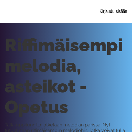
Kirjaudu sisään
Riffimäisempi
melodia,
asteikot -
Opetus
Tällä oppitunnilla jatketaan melodian parissa. Nyt
tutustutaan riffimäisempiin melodiohin, jotka voivat tulla