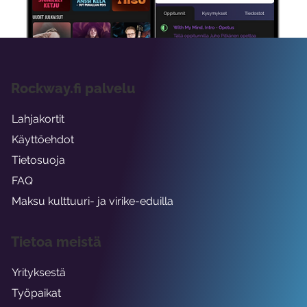
viikon ajaksi.
Rockway.fi palvelu
Lahjakortit
Käyttöehdot
Tietosuoja
FAQ
Maksu kulttuuri- ja virike-eduilla
Tietoa meistä
Yrityksestä
Työpaikat