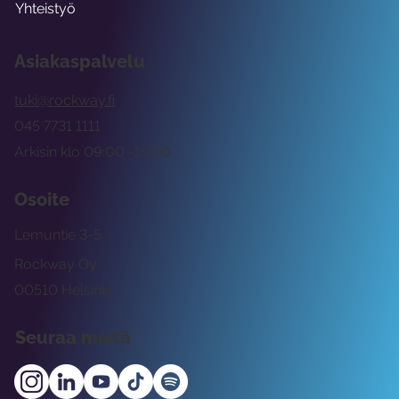
Yhteistyö
Asiakaspalvelu
tuki@rockway.fi
045 7731 1111
Arkisin klo 09:00 -15:00
Osoite
Lemuntie 3-5
Rockway Oy
00510 Helsinki
Seuraa meitä