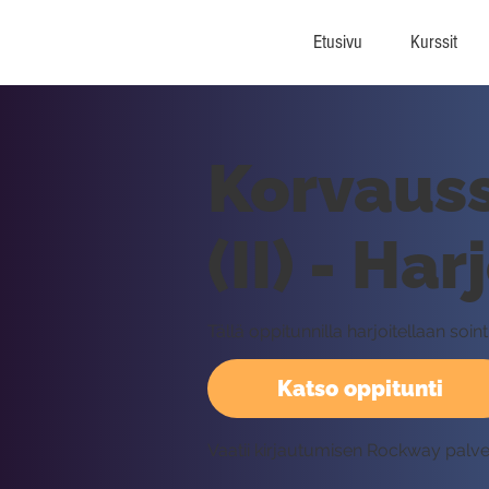
Etusivu
Kurssit
Korvauss
(II) - Har
Tällä oppitunnilla harjoitellaan soin
Katso oppitunti
Vaatii kirjautumisen Rockway palv