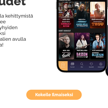
udet
la kehittymistä
kee
Lyhyiden
ksi
alien avulla
a!
Kokeile Ilmaiseksi