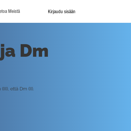
etoa Meistä
Kirjaudu sisään
 ja Dm
I), että Dm (II).