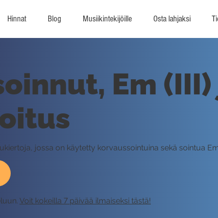
Hinnat
Blog
Musiikintekijöille
Osta lahjaksi
Ti
oinnut, Em (III)
joitus
tukiertoja, jossa on käytetty korvaussointuina sekä sointua Em (II
eluun.
Voit kokeilla 7 päivää ilmaiseksi tästä!