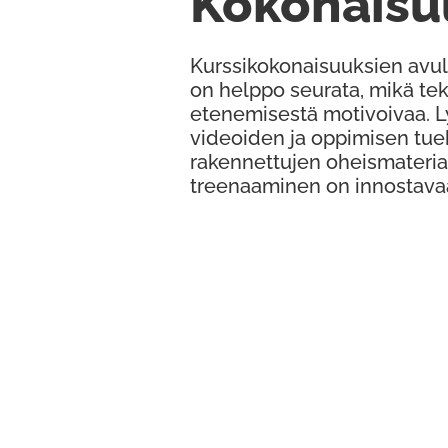
Kokonaisu
Kurssikokonaisuuksien avul
on helppo seurata, mikä te
etenemisestä motivoivaa. 
videoiden ja oppimisen tue
rakennettujen oheismateria
treenaaminen on innostava