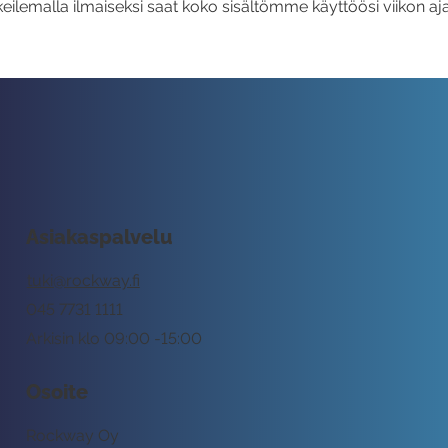
eilemalla ilmaiseksi saat koko sisältömme käyttöösi viikon aja
Asiakaspalvelu
tuki@rockway.fi
045 7731 1111
Arkisin klo 09:00 -15:00
Osoite
Rockway Oy