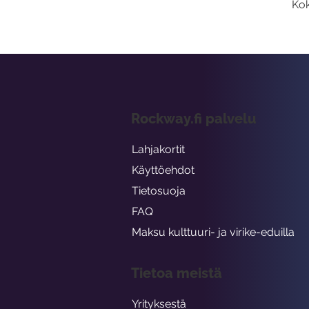
Kok
Rockway.fi palvelu
Lahjakortit
Käyttöehdot
Tietosuoja
FAQ
Maksu kulttuuri- ja virike-eduilla
Tietoa meistä
Yrityksestä