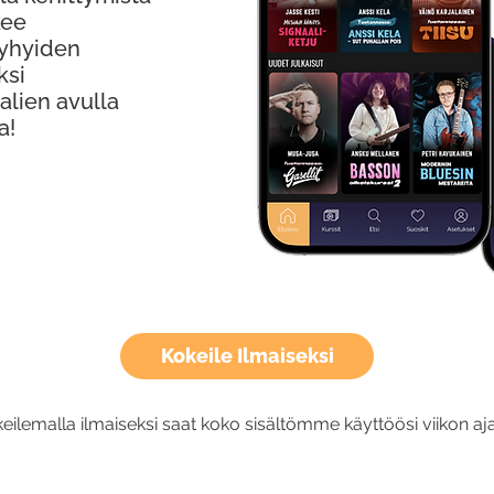
kee
Lyhyiden
ksi
alien avulla
a!
Kokeile Ilmaiseksi
eilemalla ilmaiseksi saat koko sisältömme käyttöösi viikon aja