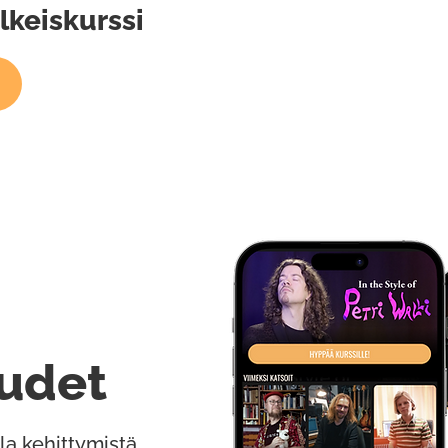
alkeiskurssi
udet
la kehittymistä