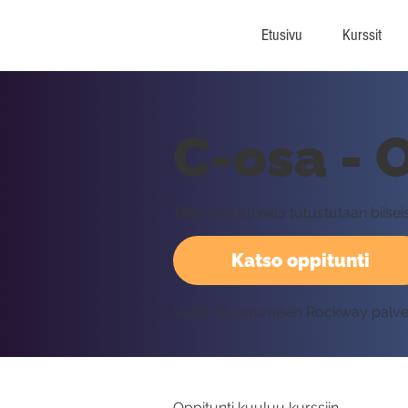
Etusivu
Kurssit
C-osa - 
Tällä oppitunnilla tutustutaan biise
Katso oppitunti
Vaatii kirjautumisen Rockway palv
Oppitunti kuuluu kurssiin