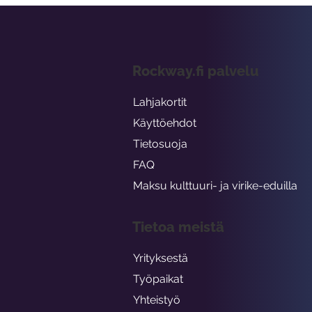
Rockway.fi palvelu
Lahjakortit
Käyttöehdot
Tietosuoja
FAQ
Maksu kulttuuri- ja virike-eduilla
Tietoa meistä
Yrityksestä
Työpaikat
Yhteistyö