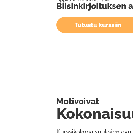
Biisinkirjoituksen 
Tutustu kurssiin
Motivoivat
Kokonaisu
Kurssikokonaisuuksien avul