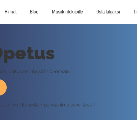
Hinnat
Blog
Musiikintekijöille
Osta lahjaksi
Ti
Opetus
issä joskus esiintyvään C-osaan.
eluun.
Voit kokeilla 7 päivää ilmaiseksi tästä!