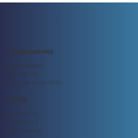
Asiakaspalvelu
tuki@rockway.fi
045 7731 1111
Arkisin klo 09:00 -15:00
Osoite
Rockway Oy
Lemuntie 3-5
00510 Helsinki