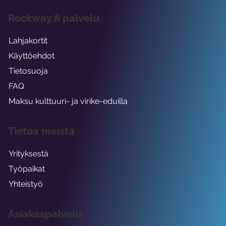
Rockway.fi palvelu
Lahjakortit
Käyttöehdot
Tietosuoja
FAQ
Maksu kulttuuri- ja virike-eduilla
Tietoa meistä
Yrityksestä
Työpaikat
Yhteistyö
Asiakaspalvelu