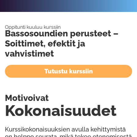
Oppitunti kuuluu kurssiin
Bassosoundien perusteet –
Soittimet, efektit ja
vahvistimet
Tutustu kurssiin
Motivoivat
Kokonaisuudet
Kurssikokonaisuuksien avulla kehittymistä
on helppo seurata, mikä tekee etenemisestä