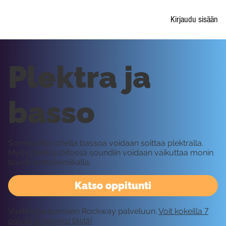
Kirjaudu sisään
Plektra ja
basso
Sormisoiton ohella bassoa voidaan soittaa plektralla.
Myös plektrasoitossa soundiin voidaan vaikuttaa monin
tavoin soittotekniikalla.
Katso oppitunti
Vaatii kirjautumisen Rockway palveluun.
Voit kokeilla 7
päivää ilmaiseksi tästä!