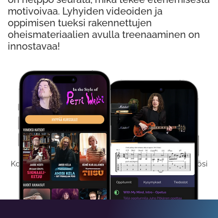
motivoivaa. Lyhyiden videoiden ja
oppimisen tueksi rakennettujen
oheismateriaalien avulla treenaaminen on
innostavaa!
Kokeile Ilmaiseksi
Kokeilemalla ilmaiseksi saat koko sisältömme käyttöösi
viikon ajaksi.