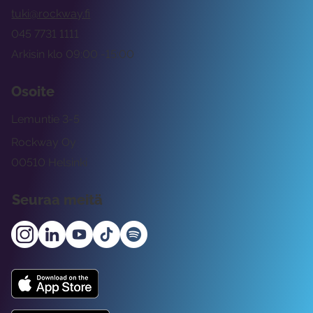
tuki@rockway.fi
045 7731 1111
Arkisin klo 09:00 -15:00
Osoite
Lemuntie 3-5
Rockway Oy
00510 Helsinki
Seuraa meitä