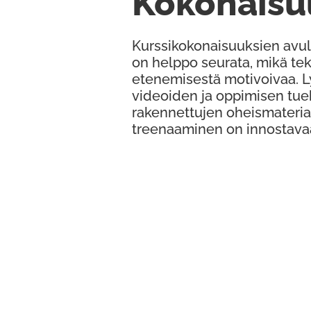
Kokonaisu
Kurssikokonaisuuksien avul
on helppo seurata, mikä te
etenemisestä motivoivaa. 
videoiden ja oppimisen tue
rakennettujen oheismateria
treenaaminen on innostava