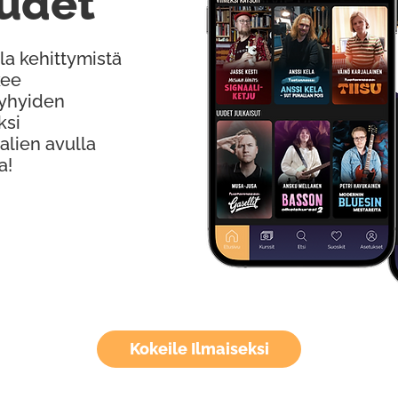
udet
la kehittymistä
kee
Lyhyiden
ksi
alien avulla
a!
Kokeile Ilmaiseksi