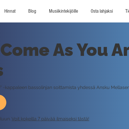
Hinnat
Blog
Musiikintekijöille
Osta lahjaksi
Ti
 Come As You Ar
s
e" -kappaleen bassolinjan soittamista yhdessä Ansku Mellase
eluun.
Voit kokeilla 7 päivää ilmaiseksi tästä!