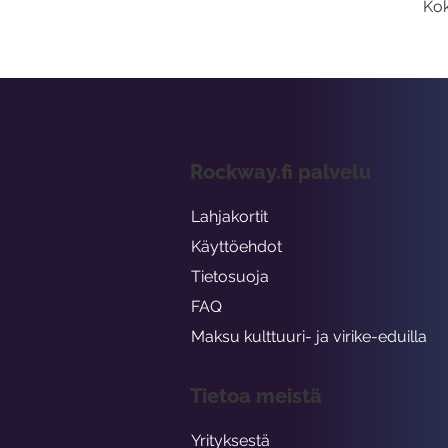
Kok
Rockway.fi palvelu
Lahjakortit
Käyttöehdot
Tietosuoja
FAQ
Maksu kulttuuri- ja virike-eduilla
Tietoa meistä
Yrityksestä