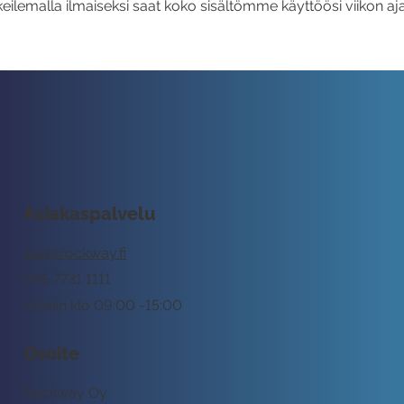
eilemalla ilmaiseksi saat koko sisältömme käyttöösi viikon aja
Asiakaspalvelu
tuki@rockway.fi
045 7731 1111
Arkisin klo 09:00 -15:00
Osoite
Rockway Oy