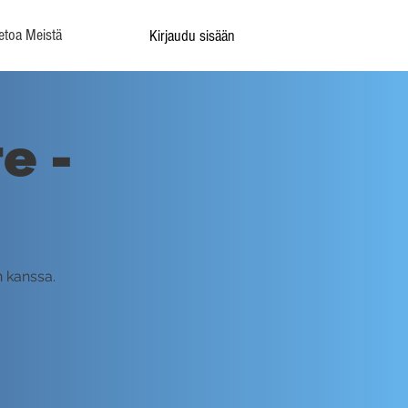
etoa Meistä
Kirjaudu sisään
e -
n kanssa.