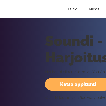
Etusivu
Kurssit
Soundi -
Harjoitu
Nyt harjoitellaan "Come As You Ar
Katso oppitunti
Vaatii kirjautumisen Rockway palv