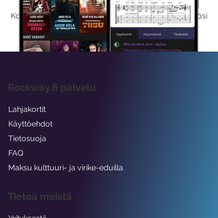
Kokeilemalla ilmaiseksi saat koko sisältömme käyttöösi
viikon ajaksi.
Rockway.fi palvelu
Lahjakortit
Käyttöehdot
Tietosuoja
FAQ
Maksu kulttuuri- ja virike-eduilla
Tietoa meistä