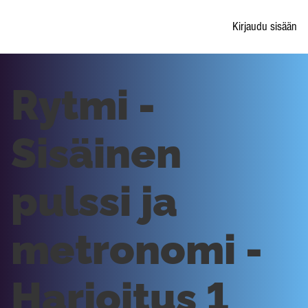
Kirjaudu sisään
Rytmi -
Sisäinen
pulssi ja
metronomi -
Harjoitus 1