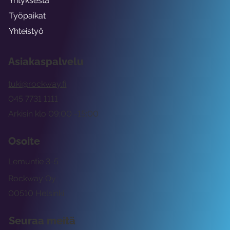
Yrityksestä
Työpaikat
Yhteistyö
Asiakaspalvelu
tuki@rockway.fi
045 7731 1111
Arkisin klo 09:00 -15:00
Osoite
Lemuntie 3-5
Rockway Oy
00510 Helsinki
Seuraa meitä