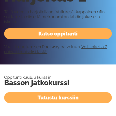
Tällä videolla harjoitellaan "Vultures" -kappaleen riffin
soittamista niin että metronomi on tahdin jokaisella
iskulla.
Katso oppitunti
Vaatii kirjautumisen Rockway palveluun.
Voit kokeilla 7
päivää ilmaiseksi tästä!
Oppitunti kuuluu kurssiin
Basson jatkokurssi
Tutustu kurssiin