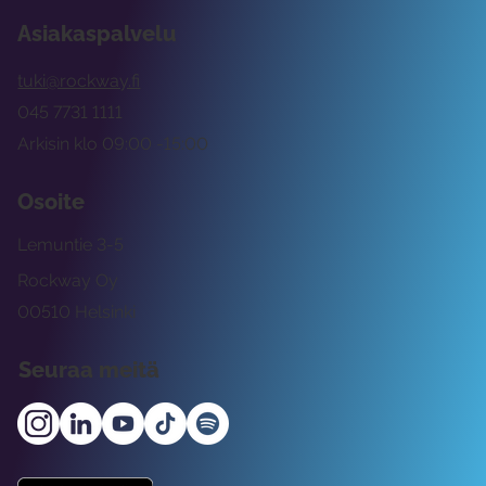
Asiakaspalvelu
tuki@rockway.fi
045 7731 1111
Arkisin klo 09:00 -15:00
Osoite
Lemuntie 3-5
Rockway Oy
00510 Helsinki
Seuraa meitä