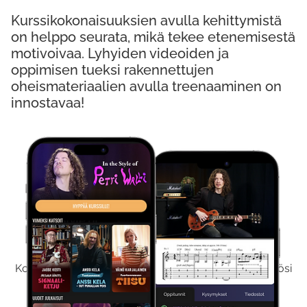
Kurssikokonaisuuksien avulla kehittymistä
on helppo seurata, mikä tekee etenemisestä
motivoivaa. Lyhyiden videoiden ja
oppimisen tueksi rakennettujen
oheismateriaalien avulla treenaaminen on
innostavaa!
Kokeile Ilmaiseksi
Kokeilemalla ilmaiseksi saat koko sisältömme käyttöösi
viikon ajaksi.