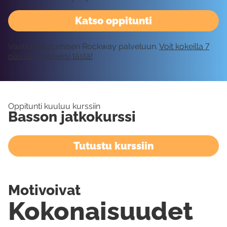
Katso oppitunti
Vaatii kirjautumisen Rockway palveluun.
Voit kokeilla 7
päivää ilmaiseksi tästä!
Oppitunti kuuluu kurssiin
Basson jatkokurssi
Tutustu kurssiin
Motivoivat
Kokonaisuudet