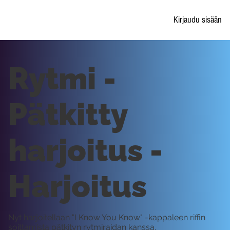
Kirjaudu sisään
Rytmi -
Pätkitty
harjoitus -
Harjoitus
Nyt harjoitellaan "I Know You Know" -kappaleen riffin
soittamista pätkityn rytmiraidan kanssa.