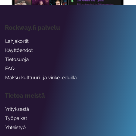
Rockway.fi palvelu
Lahjakortit
Käyttöehdot
Tietosuoja
FAQ
Maksu kulttuuri- ja virike-eduilla
Tietoa meistä
Yrityksestä
Työpaikat
Yhteistyö