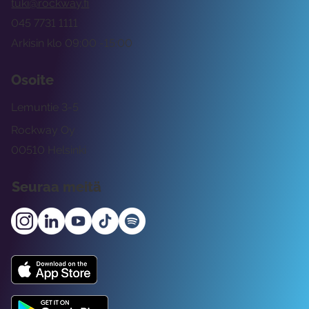
tuki@rockway.fi
045 7731 1111
Arkisin klo 09:00 -15:00
Osoite
Lemuntie 3-5
Rockway Oy
00510 Helsinki
Seuraa meitä