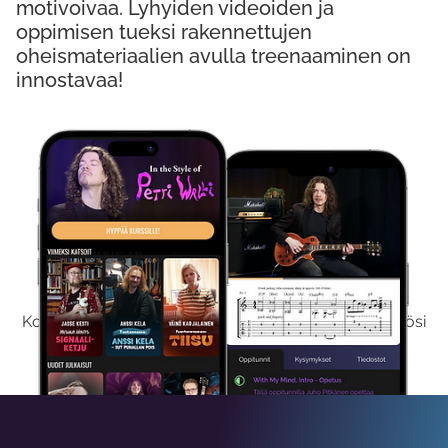
motivoivaa. Lyhyiden videoiden ja
oppimisen tueksi rakennettujen
oheismateriaalien avulla treenaaminen on
innostavaa!
Kokeile Ilmaiseksi
Kokeilemalla ilmaiseksi saat koko sisältömme käyttöösi
viikon ajaksi.