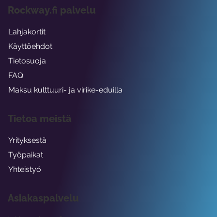
Rockway.fi palvelu
Lahjakortit
Käyttöehdot
Tietosuoja
FAQ
Maksu kulttuuri- ja virike-eduilla
Tietoa meistä
Yrityksestä
Työpaikat
Yhteistyö
Asiakaspalvelu