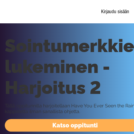
Kirjaudu sisään
Sointumerkki
lukeminen -
Harjoitus 2
Tällä oppitunnilla harjoitellaan Have You Ever Seen the Rain
kappaletta ilman sanallista ohjetta.
Katso oppitunti