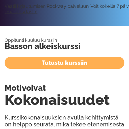
Vaatii kirjautumisen Rockway palveluun.
Voit kokeilla 7 päi
ilmaiseksi tästä!
Oppitunti kuuluu kurssiin
Basson alkeiskurssi
Tutustu kurssiin
Motivoivat
Kokonaisuudet
Kurssikokonaisuuksien avulla kehittymistä
on helppo seurata, mikä tekee etenemisestä