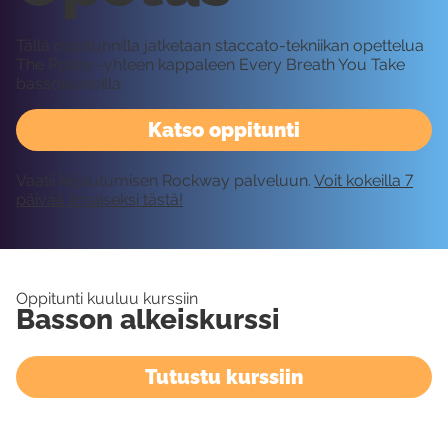
Tällä oppitunnilla jatketaan staccato-tekniikan opettelua
The Police -yhteen kappaleen Every Breath You Take
bassokuvioilla.
Katso oppitunti
Vaatii kirjautumisen Rockway palveluun.
Voit kokeilla 7
päivää ilmaiseksi tästä!
Oppitunti kuuluu kurssiin
Basson alkeiskurssi
Tutustu kurssiin