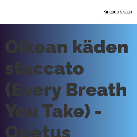
Kirjaudu sisään
Oikean käden
staccato
(Every Breath
You Take) -
Opetus