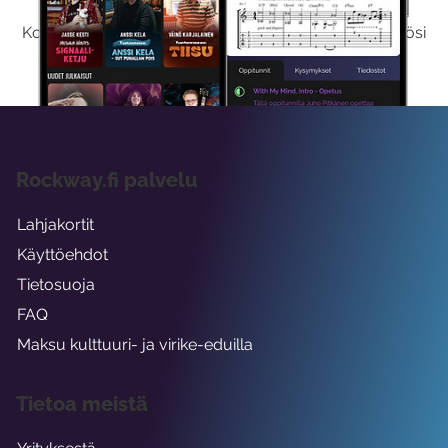
Kokeilemalla ilmaiseksi saat koko sisältömme käyttöösi
viikon ajaksi.
Rockway.fi palvelu
Lahjakortit
Käyttöehdot
Tietosuoja
FAQ
Maksu kulttuuri- ja virike-eduilla
Tietoa meistä