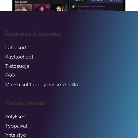
Rockway.fi palvelu
Lahjakortit
Käyttöehdot
Tietosuoja
FAQ
Maksu kulttuuri- ja virike-eduilla
Tietoa meistä
Yrityksestä
Työpaikat
Yhteistyö