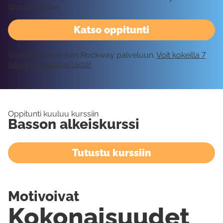
lippukomppia.
Katso oppitunti
Vaatii kirjautumisen Rockway palveluun.
Voit kokeilla 7
päivää ilmaiseksi tästä!
Oppitunti kuuluu kurssiin
Basson alkeiskurssi
Tutustu kurssiin
Motivoivat
Kokonaisuudet