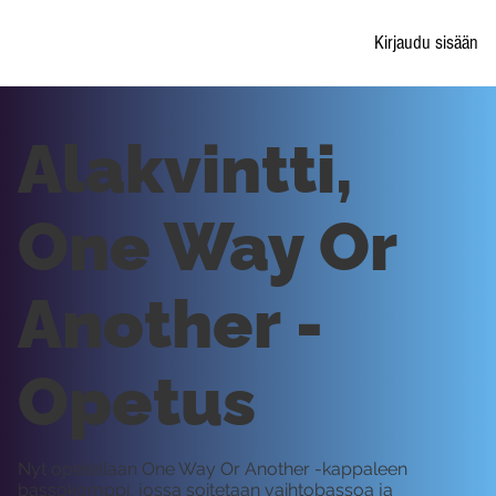
Kirjaudu sisään
Alakvintti,
One Way Or
Another -
Opetus
Nyt opetellaan One Way Or Another -kappaleen
bassokomppi, jossa soitetaan vaihtobassoa ja