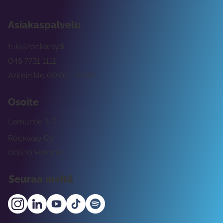
Asiakaspalvelu
tuki@rockway.fi
045 7731 1111
Arkisin klo 09:00 -15:00
Osoite
Lemuntie 3-5
Rockway Oy
00510 Helsinki
Seuraa meitä