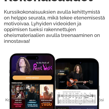
Kurssikokonaisuuksien avulla kehittymistä
on helppo seurata, mikä tekee etenemisestä
motivoivaa. Lyhyiden videoiden ja
oppimisen tueksi rakennettujen
oheismateriaalien avulla treenaaminen on
innostavaa!
Kokeile Ilmaiseksi
Kokeilemalla ilmaiseksi saat koko sisältömme käyttöösi
viikon ajaksi.