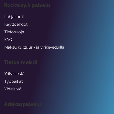
Rockway.fi palvelu
Lahjakortit
Käyttöehdot
Tietosuoja
FAQ
Maksu kulttuuri- ja virike-eduilla
Tietoa meistä
Yrityksestä
Työpaikat
Yhteistyö
Asiakaspalvelu