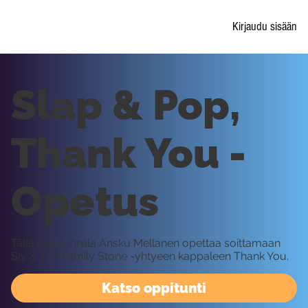
Kirjaudu sisään
Slap & Pop,
Thank You -
Opetus
Tällä oppitunnilla Ansku Mellanen opettaa soittamaan
Sly & The Family Stone -yhtyeen kappaleen Thank You.
Katso oppitunti