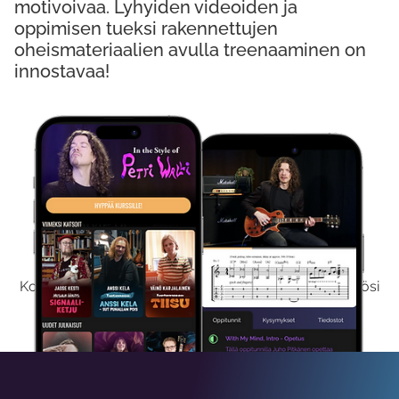
motivoivaa. Lyhyiden videoiden ja
oppimisen tueksi rakennettujen
oheismateriaalien avulla treenaaminen on
innostavaa!
Kokeile Ilmaiseksi
Kokeilemalla ilmaiseksi saat koko sisältömme käyttöösi
viikon ajaksi.