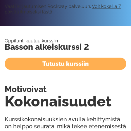
Vaatii kirjautumisen Rockway palveluun.
Voit kokeilla 7
päivää ilmaiseksi tästä!
Oppitunti kuuluu kurssiin
Basson alkeiskurssi 2
Tutustu kurssiin
Motivoivat
Kokonaisuudet
Kurssikokonaisuuksien avulla kehittymistä
on helppo seurata, mikä tekee etenemisestä