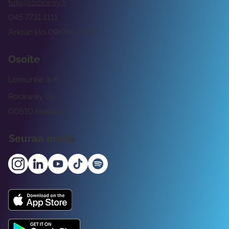
tuki@rockway.fi
045 7731 1111
Arkisin klo 09:00 -15:00
Osoite
Lemuntie 3-5
Rockway Oy
00510 Helsinki
Seuraa meitä