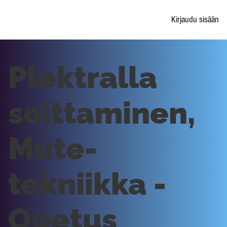
Kirjaudu sisään
Plektralla
soittaminen,
Mute-
tekniikka -
Opetus