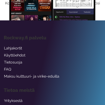
Kokeilemalla ilmaiseksi saat koko sisältömme käyttöösi
viikon ajaksi.
Rockway.fi palvelu
Lahjakortit
Käyttöehdot
Tietosuoja
FAQ
Maksu kulttuuri- ja virike-eduilla
Tietoa meistä
Yrityksestä