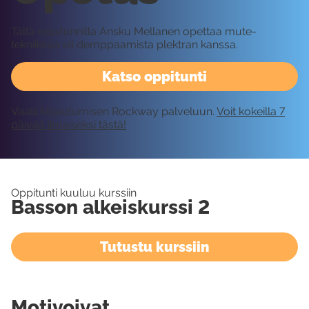
Tällä oppitunnilla Ansku Mellanen opettaa mute-
tekniikkaa eli demppaamista plektran kanssa.
Katso oppitunti
Vaatii kirjautumisen Rockway palveluun.
Voit kokeilla 7
päivää ilmaiseksi tästä!
Oppitunti kuuluu kurssiin
Basson alkeiskurssi 2
Tutustu kurssiin
Motivoivat