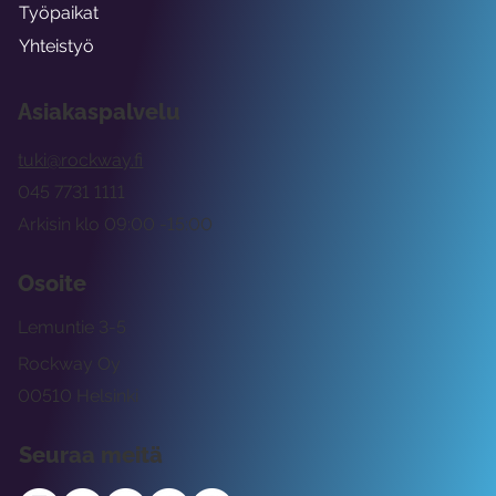
Työpaikat
Yhteistyö
Asiakaspalvelu
tuki@rockway.fi
045 7731 1111
Arkisin klo 09:00 -15:00
Osoite
Lemuntie 3-5
Rockway Oy
00510 Helsinki
Seuraa meitä