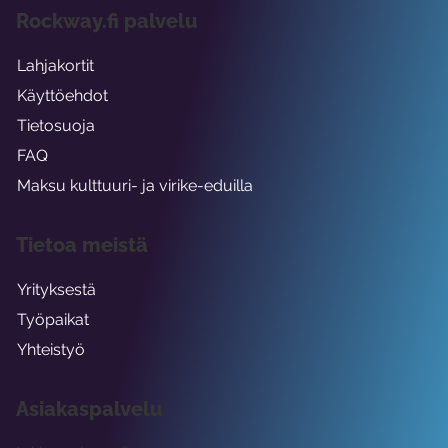
Rockway.fi palvelu
Lahjakortit
Käyttöehdot
Tietosuoja
FAQ
Maksu kulttuuri- ja virike-eduilla
Tietoa meistä
Yrityksestä
Työpaikat
Yhteistyö
Asiakaspalvelu