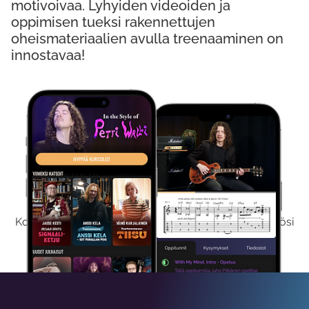
motivoivaa. Lyhyiden videoiden ja
oppimisen tueksi rakennettujen
oheismateriaalien avulla treenaaminen on
innostavaa!
Kokeile Ilmaiseksi
Kokeilemalla ilmaiseksi saat koko sisältömme käyttöösi
viikon ajaksi.