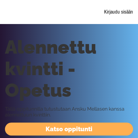
Kirjaudu sisään
Alennettu
kvintti -
Opetus
Tällä oppitunnilla tutustutaan Ansku Mellasen kanssa
alennettuun kvinttiin.
Katso oppitunti