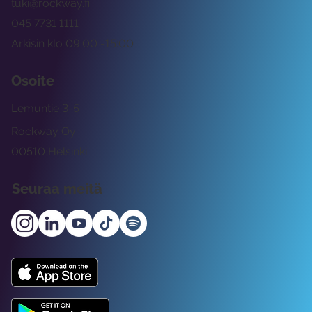
tuki@rockway.fi
045 7731 1111
Arkisin klo 09:00 -15:00
Osoite
Lemuntie 3-5
Rockway Oy
00510 Helsinki
Seuraa meitä