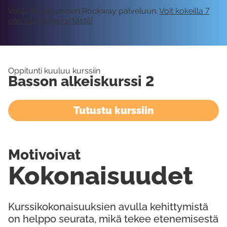
Vaatii kirjautumisen Rockway palveluun.
Voit kokeilla 7
päivää ilmaiseksi tästä!
Oppitunti kuuluu kurssiin
Basson alkeiskurssi 2
Tutustu kurssiin
Motivoivat
Kokonaisuudet
Kurssikokonaisuuksien avulla kehittymistä
on helppo seurata, mikä tekee etenemisestä