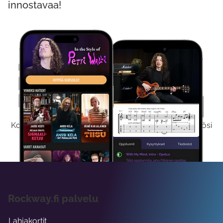
innostavaa!
Kokeile Ilmaiseksi
Kokeilemalla ilmaiseksi saat koko sisältömme käyttöösi
viikon ajaksi.
Rockway.fi palvelu
Lahjakortit