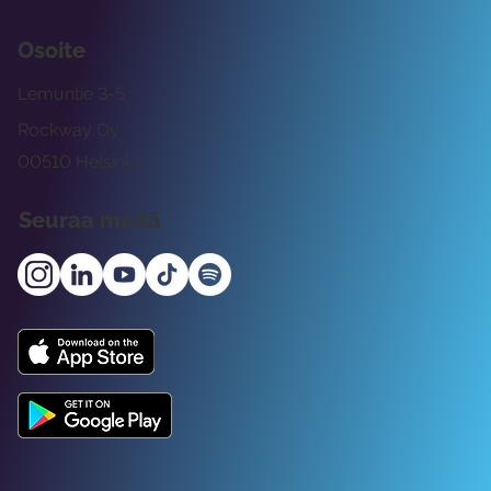
Osoite
Lemuntie 3-5
Rockway Oy
00510 Helsinki
Seuraa meitä