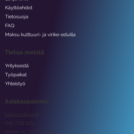
Käyttöehdot
Tietosuoja
FAQ
Maksu kulttuuri- ja virike-eduilla
Tietoa meistä
Yrityksestä
Työpaikat
Yhteistyö
Asiakaspalvelu
tuki@rockway.fi
045 7731 1111
Arkisin klo 09:00 -15:00