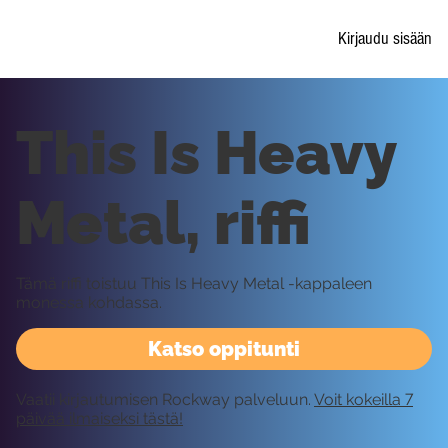
Kirjaudu sisään
This Is Heavy
Metal, riffi
Tämä riffi toistuu This Is Heavy Metal -kappaleen
monessa kohdassa.
Katso oppitunti
Vaatii kirjautumisen Rockway palveluun.
Voit kokeilla 7
päivää ilmaiseksi tästä!