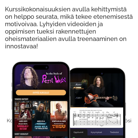
Kurssikokonaisuuksien avulla kehittymistä
on helppo seurata, mikä tekee etenemisestä
motivoivaa. Lyhyiden videoiden ja
oppimisen tueksi rakennettujen
oheismateriaalien avulla treenaaminen on
innostavaa!
Kokeile Ilmaiseksi
Kokeilemalla ilmaiseksi saat koko sisältömme käyttöösi
viikon ajaksi.