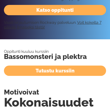
Katso oppitunti
Vaatii kirjautumisen Rockway palveluun.
Voit kokeilla 7
päivää ilmaiseksi tästä!
Oppitunti kuuluu kurssiin
Bassomonsteri ja plektra
Tutustu kurssiin
Motivoivat
Kokonaisuudet