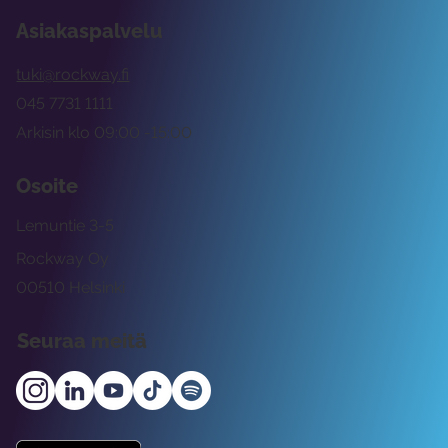
Asiakaspalvelu
tuki@rockway.fi
045 7731 1111
Arkisin klo 09:00 -15:00
Osoite
Lemuntie 3-5
Rockway Oy
00510 Helsinki
Seuraa meitä