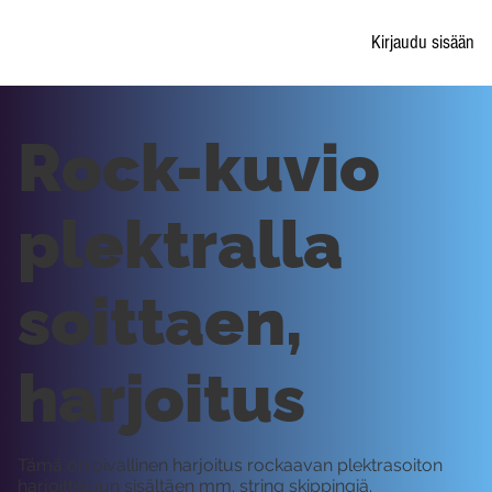
Kirjaudu sisään
Rock-kuvio
plektralla
soittaen,
harjoitus
Tämä on oivallinen harjoitus rockaavan plektrasoiton
harjoitteluun sisältäen mm. string skippingiä.