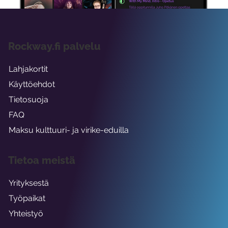
Rockway.fi palvelu
Lahjakortit
Käyttöehdot
Tietosuoja
FAQ
Maksu kulttuuri- ja virike-eduilla
Tietoa meistä
Yrityksestä
Työpaikat
Yhteistyö