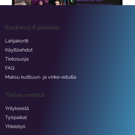
Rockway.fi palvelu
Lahjakortit
Käyttöehdot
Tietosuoja
FAQ
Maksu kulttuuri- ja virike-eduilla
Tietoa meistä
Yrityksestä
Työpaikat
Yhteistyö