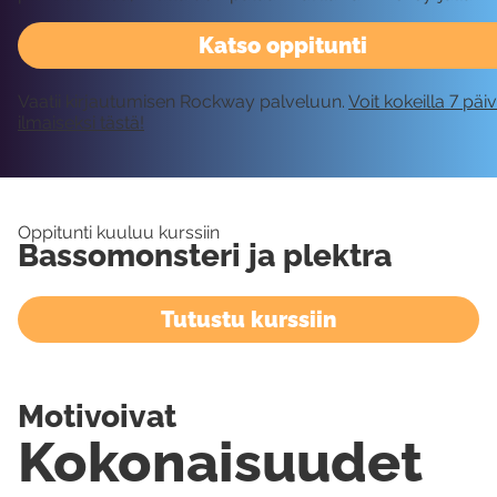
Katso oppitunti
Vaatii kirjautumisen Rockway palveluun.
Voit kokeilla 7 päi
ilmaiseksi tästä!
Oppitunti kuuluu kurssiin
Bassomonsteri ja plektra
Tutustu kurssiin
Motivoivat
Kokonaisuudet