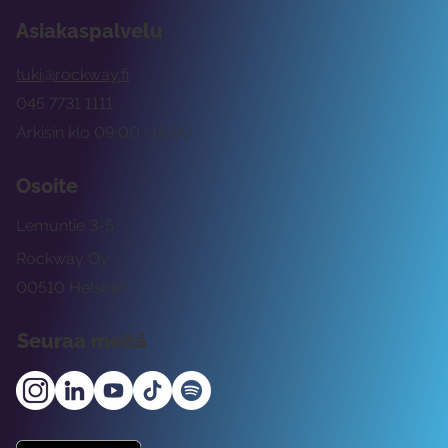
Asiakaspalvelu
tuki@rockway.fi
045 7731 1111
Arkisin klo 09:00 -15:00
Osoite
Lemuntie 3-5
Rockway Oy
00510 Helsinki
Seuraa meitä