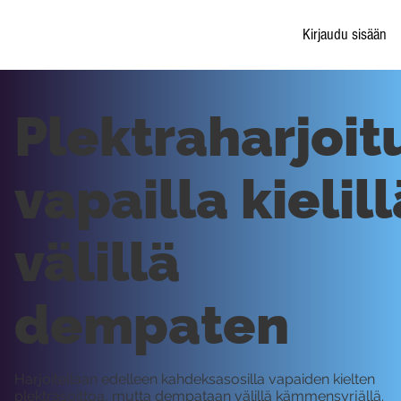
Kirjaudu sisään
Plektraharjoit
vapailla kielill
välillä
dempaten
Harjoitellaan edelleen kahdeksasosilla vapaiden kielten
plektrasoittoa, mutta dempataan välillä kämmensyrjällä.