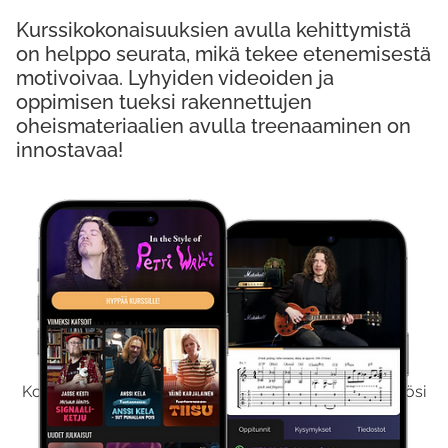
Kurssikokonaisuuksien avulla kehittymistä
on helppo seurata, mikä tekee etenemisestä
motivoivaa. Lyhyiden videoiden ja
oppimisen tueksi rakennettujen
oheismateriaalien avulla treenaaminen on
innostavaa!
Kokeile Ilmaiseksi
Kokeilemalla ilmaiseksi saat koko sisältömme käyttöösi
viikon ajaksi.