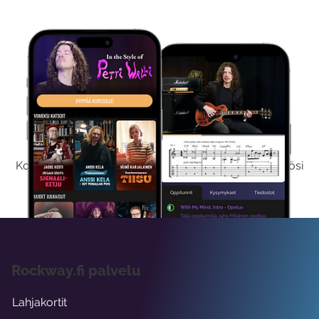
Kokeile Ilmaiseksi
Kokeilemalla ilmaiseksi saat koko sisältömme käyttöösi
viikon ajaksi.
Rockway.fi palvelu
Lahjakortit