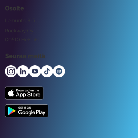
Osoite
Lemuntie 3-5
Rockway Oy
00510 Helsinki
Seuraa meitä