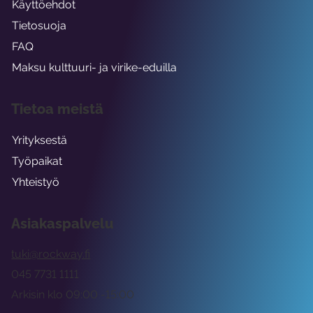
Käyttöehdot
Tietosuoja
FAQ
Maksu kulttuuri- ja virike-eduilla
Tietoa meistä
Yrityksestä
Työpaikat
Yhteistyö
Asiakaspalvelu
tuki@rockway.fi
045 7731 1111
Arkisin klo 09:00 -15:00