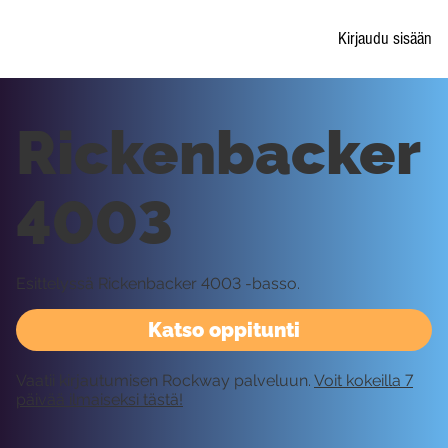
Kirjaudu sisään
Rickenbacker
4003
Esittelyssä Rickenbacker 4003 -basso.
Katso oppitunti
Vaatii kirjautumisen Rockway palveluun.
Voit kokeilla 7
päivää ilmaiseksi tästä!