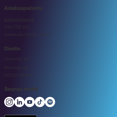
Asiakaspalvelu
tuki@rockway.fi
045 7731 1111
Arkisin klo 09:00 -15:00
Osoite
Lemuntie 3-5
Rockway Oy
00510 Helsinki
Seuraa meitä