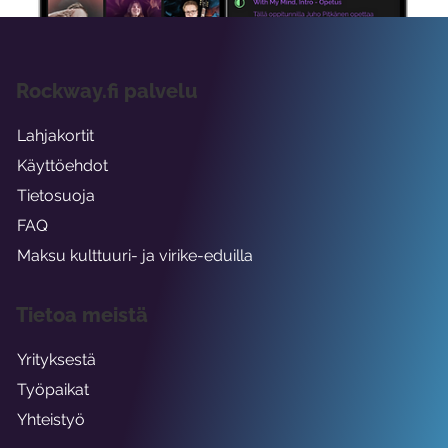
Rockway.fi palvelu
Lahjakortit
Käyttöehdot
Tietosuoja
FAQ
Maksu kulttuuri- ja virike-eduilla
Tietoa meistä
Yrityksestä
Työpaikat
Yhteistyö