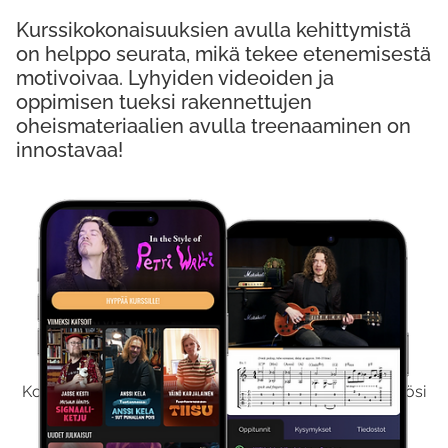
Kurssikokonaisuuksien avulla kehittymistä
on helppo seurata, mikä tekee etenemisestä
motivoivaa. Lyhyiden videoiden ja
oppimisen tueksi rakennettujen
oheismateriaalien avulla treenaaminen on
innostavaa!
Kokeile Ilmaiseksi
Kokeilemalla ilmaiseksi saat koko sisältömme käyttöösi
viikon ajaksi.