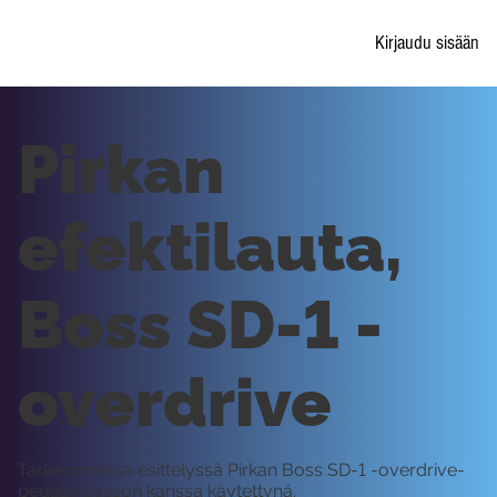
Kirjaudu sisään
Pirkan
efektilauta,
Boss SD-1 -
overdrive
Tarkemmassa esittelyssä Pirkan Boss SD-1 -overdrive-
pedaali basson kanssa käytettynä.