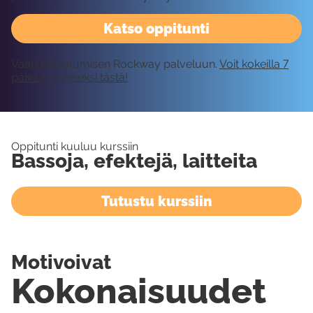
Katso oppitunti
Vaatii kirjautumisen Rockway palveluun.
Voit kokeilla 7
päivää ilmaiseksi tästä!
Oppitunti kuuluu kurssiin
Bassoja, efektejä, laitteita
Tutustu kurssiin
Motivoivat
Kokonaisuudet