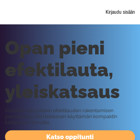
Kirjaudu sisään
Opan pieni
efektilauta,
yleiskatsaus
Käydään läpi joitakin efektilaudan rakentamisen
perusjuttuja Olli Heiskasen käyttämän kompaktin
kattauksen tiimoilta.
Katso oppitunti