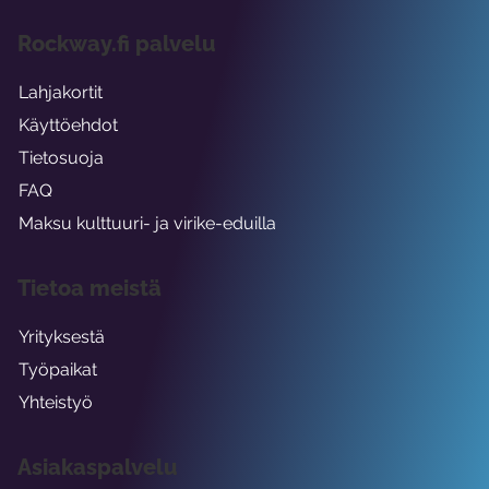
Rockway.fi palvelu
Lahjakortit
Käyttöehdot
Tietosuoja
FAQ
Maksu kulttuuri- ja virike-eduilla
Tietoa meistä
Yrityksestä
Työpaikat
Yhteistyö
Asiakaspalvelu