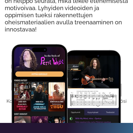
on helppo seurata, mikä tekee etenemisestä
motivoivaa. Lyhyiden videoiden ja
oppimisen tueksi rakennettujen
oheismateriaalien avulla treenaaminen on
innostavaa!
Kokeile Ilmaiseksi
Kokeilemalla ilmaiseksi saat koko sisältömme käyttöösi
viikon ajaksi.