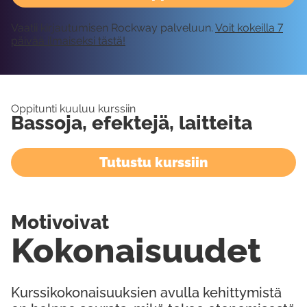
Vaatii kirjautumisen Rockway palveluun.
Voit kokeilla 7
päivää ilmaiseksi tästä!
Oppitunti kuuluu kurssiin
Bassoja, efektejä, laitteita
Tutustu kurssiin
Motivoivat
Kokonaisuudet
Kurssikokonaisuuksien avulla kehittymistä