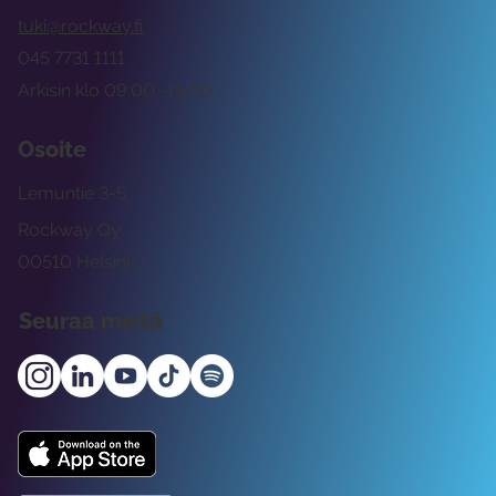
tuki@rockway.fi
045 7731 1111
Arkisin klo 09:00 -15:00
Osoite
Lemuntie 3-5
Rockway Oy
00510 Helsinki
Seuraa meitä