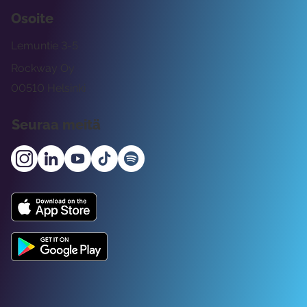
Osoite
Lemuntie 3-5
Rockway Oy
00510 Helsinki
Seuraa meitä