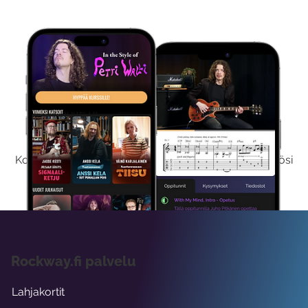
Kokeile Ilmaiseksi
Kokeilemalla ilmaiseksi saat koko sisältömme käyttöösi
viikon ajaksi.
Rockway.fi palvelu
Lahjakortit