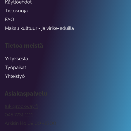
Käyttöehdot
Tietosuoja
FAQ
Maksu kulttuuri- ja virike-eduilla
Tietoa meistä
Yrityksestä
Työpaikat
Yhteistyö
Asiakaspalvelu
tuki@rockway.fi
045 7731 1111
Arkisin klo 09:00 -15:00