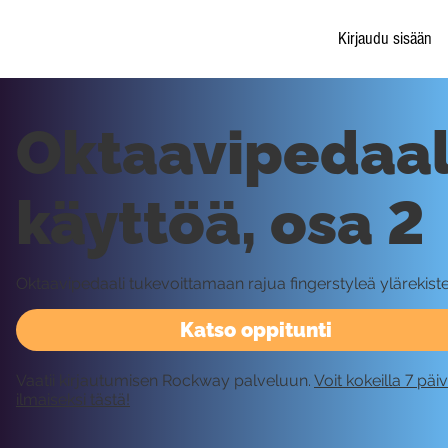
Kirjaudu sisään
Oktaavipedaal
käyttöä, osa 2
Oktaavipedaali tukevoittamaan rajua fingerstyleä ylärekiste
Katso oppitunti
Vaatii kirjautumisen Rockway palveluun.
Voit kokeilla 7 päi
ilmaiseksi tästä!