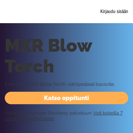
Kirjaudu sisään
MXR Blow
Torch
Esittelyssä MXR Blow Torch -säröpedaali bassolle.
Katso oppitunti
Vaatii kirjautumisen Rockway palveluun.
Voit kokeilla 7
päivää ilmaiseksi tästä!