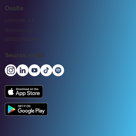
Osoite
Lemuntie 3-5
Rockway Oy
00510 Helsinki
Seuraa meitä