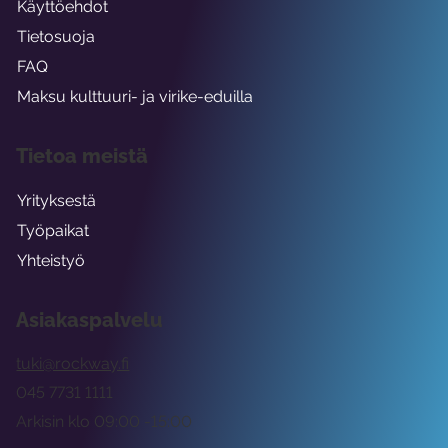
Käyttöehdot
Tietosuoja
FAQ
Maksu kulttuuri- ja virike-eduilla
Tietoa meistä
Yrityksestä
Työpaikat
Yhteistyö
Asiakaspalvelu
tuki@rockway.fi
045 7731 1111
Arkisin klo 09:00 -15:00