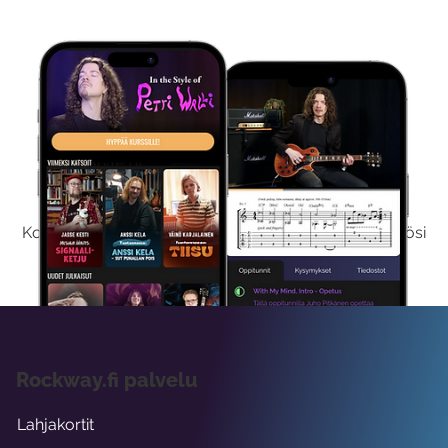
Kokeile Ilmaiseksi
Kokeilemalla ilmaiseksi saat koko sisältömme käyttöösi
viikon ajaksi.
Rockway.fi palvelu
Lahjakortit