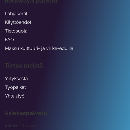
Rockway.fi palvelu
Lahjakortit
Käyttöehdot
Tietosuoja
FAQ
Maksu kulttuuri- ja virike-eduilla
Tietoa meistä
Yrityksestä
Työpaikat
Yhteistyö
Asiakaspalvelu
tuki@rockway.fi