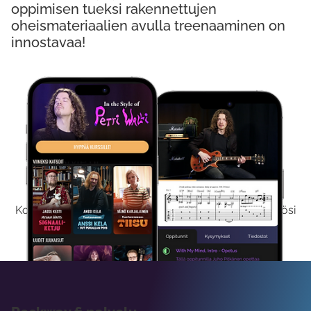
oppimisen tueksi rakennettujen
oheismateriaalien avulla treenaaminen on
innostavaa!
Kokeile Ilmaiseksi
Kokeilemalla ilmaiseksi saat koko sisältömme käyttöösi
viikon ajaksi.