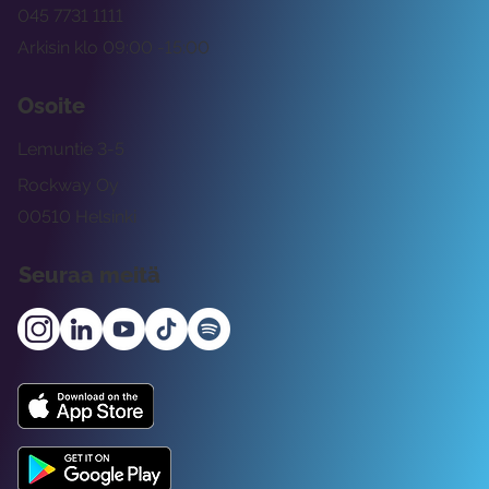
045 7731 1111
Arkisin klo 09:00 -15:00
Osoite
Lemuntie 3-5
Rockway Oy
00510 Helsinki
Seuraa meitä