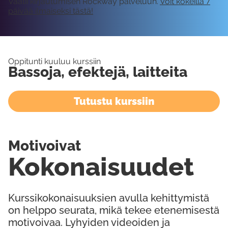
Vaatii kirjautumisen Rockway palveluun.
Voit kokeilla 7
päivää ilmaiseksi tästä!
Oppitunti kuuluu kurssiin
Bassoja, efektejä, laitteita
Tutustu kurssiin
Motivoivat
Kokonaisuudet
Kurssikokonaisuuksien avulla kehittymistä
on helppo seurata, mikä tekee etenemisestä
motivoivaa. Lyhyiden videoiden ja