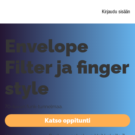
Kirjaudu sisään
Envelope
Filter ja finger
style
70-luvun funk-tunnelmaa.
Katso oppitunti