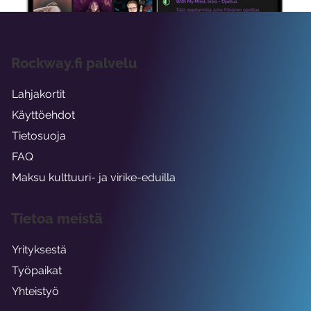
Rockway.fi palvelu
Lahjakortit
Käyttöehdot
Tietosuoja
FAQ
Maksu kulttuuri- ja virike-eduilla
Tietoa meistä
Yrityksestä
Työpaikat
Yhteistyö