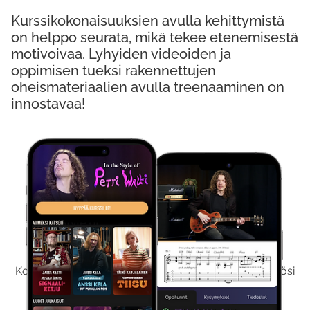
Kurssikokonaisuuksien avulla kehittymistä
on helppo seurata, mikä tekee etenemisestä
motivoivaa. Lyhyiden videoiden ja
oppimisen tueksi rakennettujen
oheismateriaalien avulla treenaaminen on
innostavaa!
Kokeile Ilmaiseksi
Kokeilemalla ilmaiseksi saat koko sisältömme käyttöösi
viikon ajaksi.