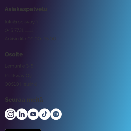
Asiakaspalvelu
tuki@rockway.fi
045 7731 1111
Arkisin klo 09:00 -15:00
Osoite
Lemuntie 3-5
Rockway Oy
00510 Helsinki
Seuraa meitä