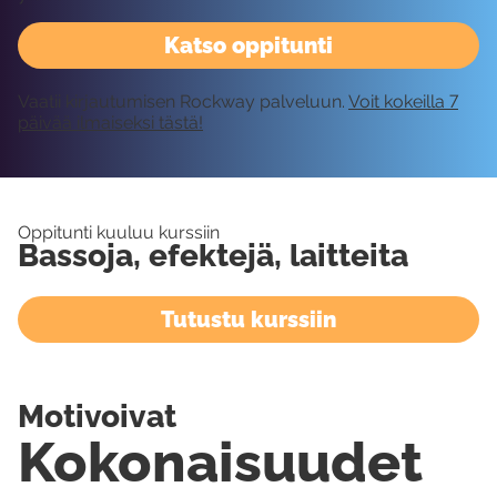
Katso oppitunti
Vaatii kirjautumisen Rockway palveluun.
Voit kokeilla 7
päivää ilmaiseksi tästä!
Oppitunti kuuluu kurssiin
Bassoja, efektejä, laitteita
Tutustu kurssiin
Motivoivat
Kokonaisuudet