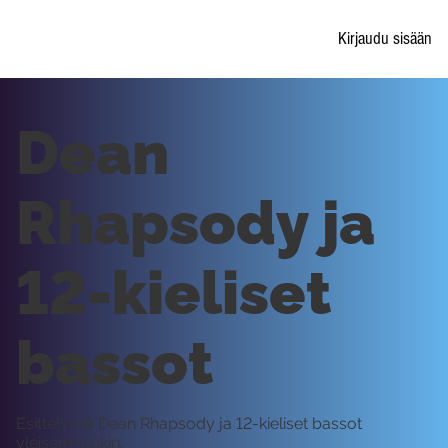
Kirjaudu sisään
Dean
Rhapsody ja
12-kieliset
bassot
Esittelyssä Dean Rhapsody ja 12-kieliset bassot
yleisemminkin.