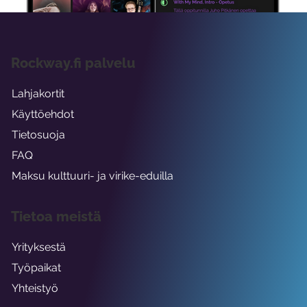
Rockway.fi palvelu
Lahjakortit
Käyttöehdot
Tietosuoja
FAQ
Maksu kulttuuri- ja virike-eduilla
Tietoa meistä
Yrityksestä
Työpaikat
Yhteistyö