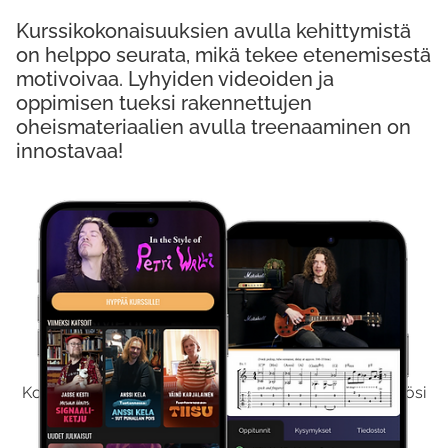
Kurssikokonaisuuksien avulla kehittymistä
on helppo seurata, mikä tekee etenemisestä
motivoivaa. Lyhyiden videoiden ja
oppimisen tueksi rakennettujen
oheismateriaalien avulla treenaaminen on
innostavaa!
Kokeile Ilmaiseksi
Kokeilemalla ilmaiseksi saat koko sisältömme käyttöösi
viikon ajaksi.