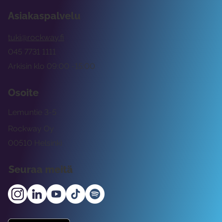
Asiakaspalvelu
tuki@rockway.fi
045 7731 1111
Arkisin klo 09:00 -15:00
Osoite
Lemuntie 3-5
Rockway Oy
00510 Helsinki
Seuraa meitä