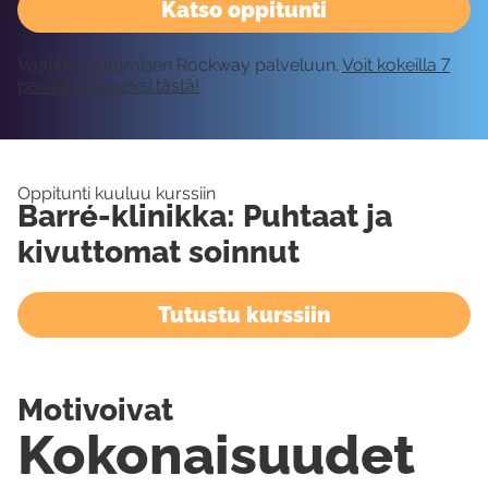
Katso oppitunti
Vaatii kirjautumisen Rockway palveluun.
Voit kokeilla 7
päivää ilmaiseksi tästä!
Oppitunti kuuluu kurssiin
Barré-klinikka: Puhtaat ja
kivuttomat soinnut
Tutustu kurssiin
Motivoivat
Kokonaisuudet