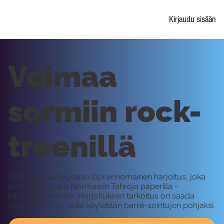
Kirjaudu sisään
Voimaa
sormiin rock-
treenillä
Tällä videolla käydään läpi erinomainen harjoitus, joka
pohjautuu Eppu Normaalin Tahroja paperilla -
kappaleen introon. Harjoituksen tarkoitus on saada
voimaa sormiin, joita käytetään barré-sointujen pohjaksi.