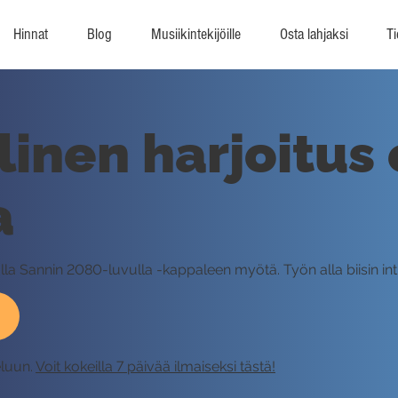
Hinnat
Blog
Musiikintekijöille
Osta lahjaksi
Ti
inen harjoitus 
a
ulla Sannin 2080-luvulla -kappaleen myötä. Työn alla biisin int
eluun.
Voit kokeilla 7 päivää ilmaiseksi tästä!