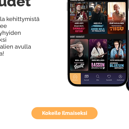
udet
la kehittymistä
kee
Lyhyiden
ksi
alien avulla
a!
Kokeile Ilmaiseksi