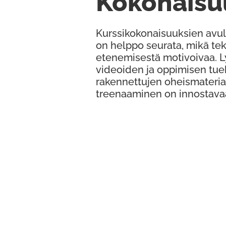
Kokonaisu
Kurssikokonaisuuksien avul
on helppo seurata, mikä te
etenemisestä motivoivaa. 
videoiden ja oppimisen tue
rakennettujen oheismateria
treenaaminen on innostava