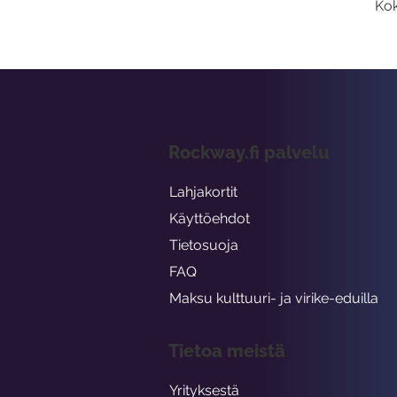
Kok
Rockway.fi palvelu
Lahjakortit
Käyttöehdot
Tietosuoja
FAQ
Maksu kulttuuri- ja virike-eduilla
Tietoa meistä
Yrityksestä