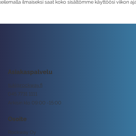
eilemalla ilmaiseksi saat koko sisältömme käyttöösi viikon aja
Asiakaspalvelu
tuki@rockway.fi
045 7731 1111
Arkisin klo 09:00 -15:00
Osoite
Rockway Oy