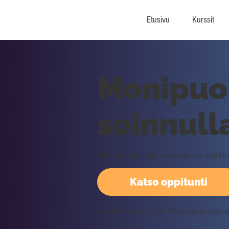
Etusivu
Kurssit
Monipuol
soinnull
Nyt harjoitellaan monella eri soinn
Katso oppitunti
Vaatii kirjautumisen Rockway palv