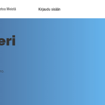
etoa Meistä
Kirjaudu sisään
eri
ro.