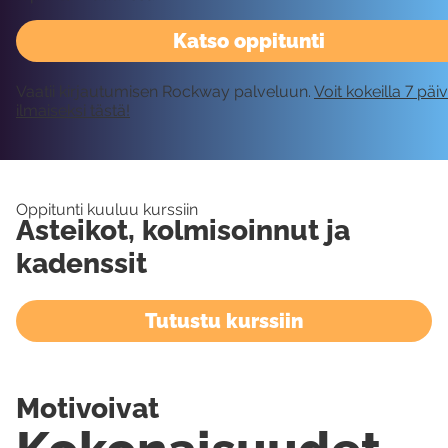
Katso oppitunti
Vaatii kirjautumisen Rockway palveluun.
Voit kokeilla 7 päi
ilmaiseksi tästä!
Oppitunti kuuluu kurssiin
Asteikot, kolmisoinnut ja
kadenssit
Tutustu kurssiin
Motivoivat