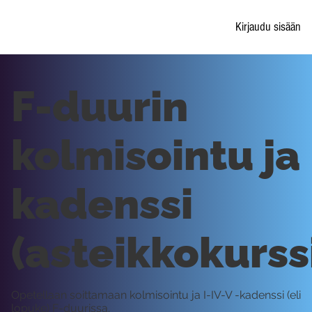
Kirjaudu sisään
F-duurin
kolmisointu ja
kadenssi
(asteikkokurss
Opetellaan soittamaan kolmisointu ja I-IV-V -kadenssi (eli
lopuke) F-duurissa.