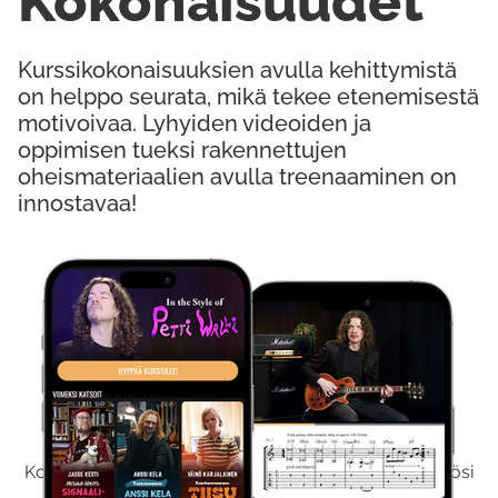
Kokonaisuudet
Kurssikokonaisuuksien avulla kehittymistä
on helppo seurata, mikä tekee etenemisestä
motivoivaa. Lyhyiden videoiden ja
oppimisen tueksi rakennettujen
oheismateriaalien avulla treenaaminen on
innostavaa!
Kokeile Ilmaiseksi
Kokeilemalla ilmaiseksi saat koko sisältömme käyttöösi
viikon ajaksi.