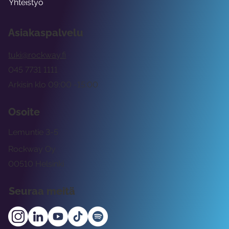
Yhteistyö
Asiakaspalvelu
tuki@rockway.fi
045 7731 1111
Arkisin klo 09:00 -15:00
Osoite
Lemuntie 3-5
Rockway Oy
00510 Helsinki
Seuraa meitä