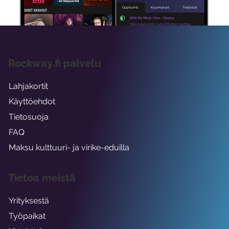
Rockway.fi palvelu
Lahjakortit
Käyttöehdot
Tietosuoja
FAQ
Maksu kulttuuri- ja virike-eduilla
Tietoa meistä
Yrityksestä
Työpaikat