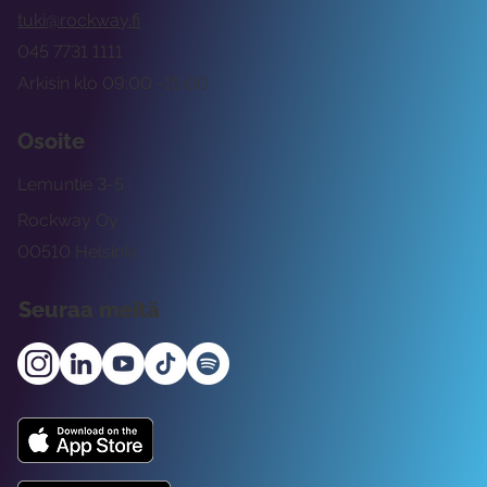
tuki@rockway.fi
045 7731 1111
Arkisin klo 09:00 -15:00
Osoite
Lemuntie 3-5
Rockway Oy
00510 Helsinki
Seuraa meitä