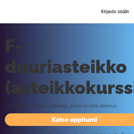
Kirjaudu sisään
F-
duuriasteikko
(asteikkokurss
Opetellaan F-duuri -asteikko, jossa on yksi alennus.
Katso oppitunti