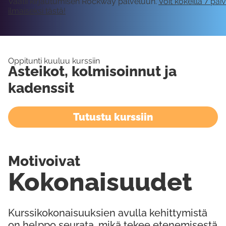
Vaatii kirjautumisen Rockway palveluun.
Voit kokeilla 7 päi
ilmaiseksi tästä!
Oppitunti kuuluu kurssiin
Asteikot, kolmisoinnut ja
kadenssit
Tutustu kurssiin
Motivoivat
Kokonaisuudet
Kurssikokonaisuuksien avulla kehittymistä
on helppo seurata, mikä tekee etenemisestä