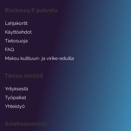
Rockway.fi palvelu
Lahjakortit
Käyttöehdot
Tietosuoja
FAQ
Maksu kulttuuri- ja virike-eduilla
Tietoa meistä
Yrityksestä
Työpaikat
Yhteistyö
Asiakaspalvelu