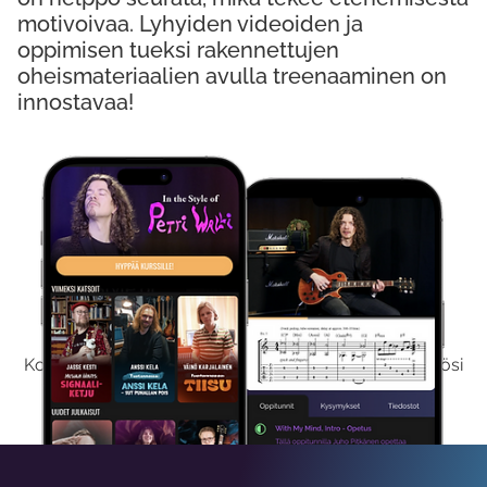
motivoivaa. Lyhyiden videoiden ja
oppimisen tueksi rakennettujen
oheismateriaalien avulla treenaaminen on
innostavaa!
Kokeile Ilmaiseksi
Kokeilemalla ilmaiseksi saat koko sisältömme käyttöösi
viikon ajaksi.