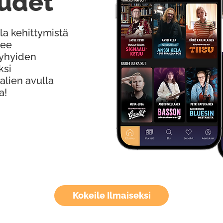
udet
la kehittymistä
kee
Lyhyiden
ksi
alien avulla
a!
Kokeile Ilmaiseksi