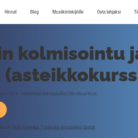
Hinnat
Blog
Musiikintekijöille
Osta lahjaksi
Ti
n kolmisointu j
 (asteikkokurss
a I-IV-V -kadenssi (eli lopuke) Db-duurissa.
eluun.
Voit kokeilla 7 päivää ilmaiseksi tästä!