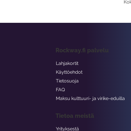
Kok
Rockway.fi palvelu
Lahjakortit
Käyttöehdot
Tietosuoja
FAQ
Maksu kulttuuri- ja virike-eduilla
Tietoa meistä
Yrityksestä