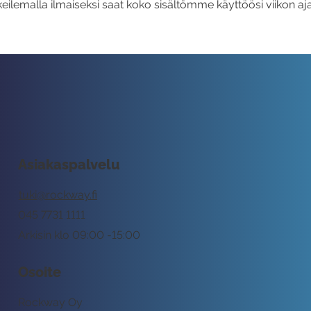
eilemalla ilmaiseksi saat koko sisältömme käyttöösi viikon aja
Asiakaspalvelu
tuki@rockway.fi
045 7731 1111
Arkisin klo 09:00 -15:00
Osoite
Rockway Oy