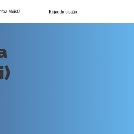
etoa Meistä
Kirjaudu sisään
a
i)