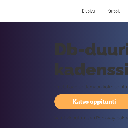
Etusivu
Kurssit
Db-duuri
kadenssi
Opetellaan soittamaan kolmisointu j
Katso oppitunti
Vaatii kirjautumisen Rockway palv