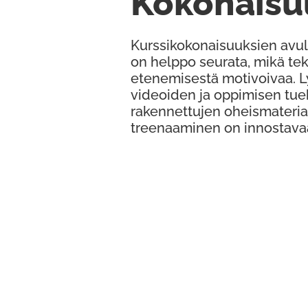
Kokonaisu
Kurssikokonaisuuksien avul
on helppo seurata, mikä te
etenemisestä motivoivaa. 
videoiden ja oppimisen tue
rakennettujen oheismateria
treenaaminen on innostava