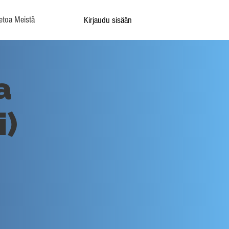
etoa Meistä
Kirjaudu sisään
a
i)