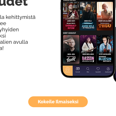
udet
la kehittymistä
kee
Lyhyiden
ksi
alien avulla
a!
Kokeile Ilmaiseksi