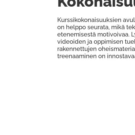
Kokonaisu
Kurssikokonaisuuksien avul
on helppo seurata, mikä te
etenemisestä motivoivaa. 
videoiden ja oppimisen tue
rakennettujen oheismateria
treenaaminen on innostava