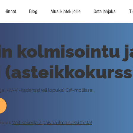
Hinnat
Blog
Musiikintekijöille
Osta lahjaksi
Ti
n kolmisointu j
 (asteikkokurss
a I-IV-V -kadenssi (eli lopuke) C#-mollissa.
eluun.
Voit kokeilla 7 päivää ilmaiseksi tästä!