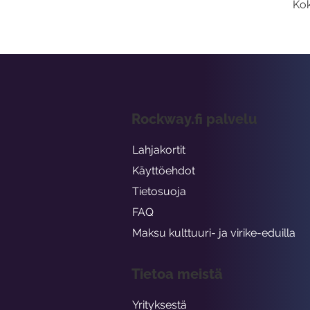
Kok
Rockway.fi palvelu
Lahjakortit
Käyttöehdot
Tietosuoja
FAQ
Maksu kulttuuri- ja virike-eduilla
Tietoa meistä
Yrityksestä