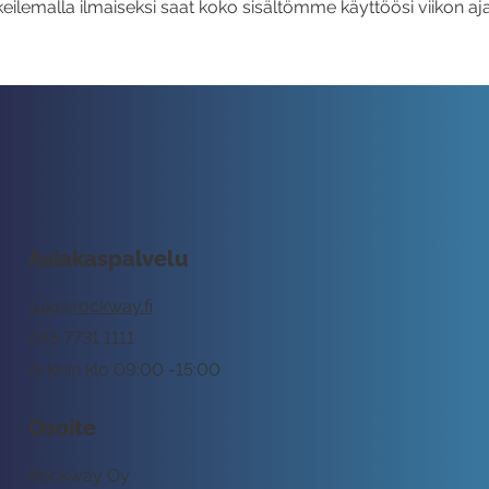
eilemalla ilmaiseksi saat koko sisältömme käyttöösi viikon aja
Asiakaspalvelu
tuki@rockway.fi
045 7731 1111
Arkisin klo 09:00 -15:00
Osoite
Rockway Oy