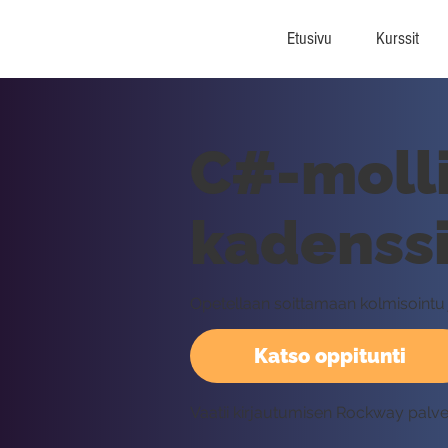
Etusivu
Kurssit
C#-molli
kadenssi
Opetellaan soittamaan kolmisointu j
Katso oppitunti
Vaatii kirjautumisen Rockway palv