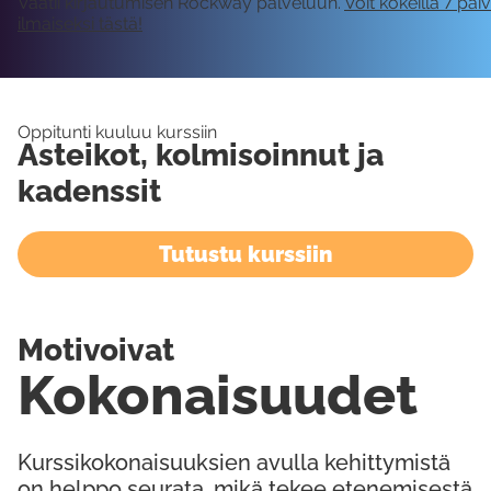
Vaatii kirjautumisen Rockway palveluun.
Voit kokeilla 7 päi
ilmaiseksi tästä!
Oppitunti kuuluu kurssiin
Asteikot, kolmisoinnut ja
kadenssit
Tutustu kurssiin
Motivoivat
Kokonaisuudet
Kurssikokonaisuuksien avulla kehittymistä
on helppo seurata, mikä tekee etenemisestä