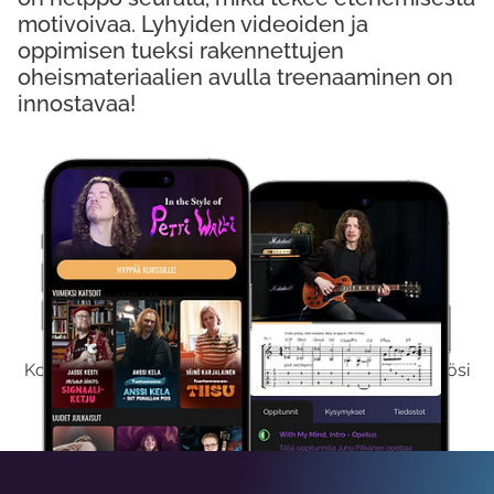
motivoivaa. Lyhyiden videoiden ja
oppimisen tueksi rakennettujen
oheismateriaalien avulla treenaaminen on
innostavaa!
Kokeile Ilmaiseksi
Kokeilemalla ilmaiseksi saat koko sisältömme käyttöösi
viikon ajaksi.