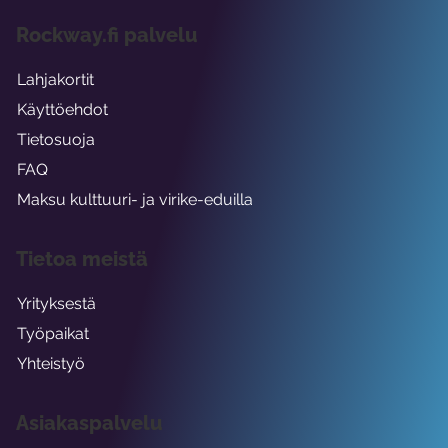
Rockway.fi palvelu
Lahjakortit
Käyttöehdot
Tietosuoja
FAQ
Maksu kulttuuri- ja virike-eduilla
Tietoa meistä
Yrityksestä
Työpaikat
Yhteistyö
Asiakaspalvelu