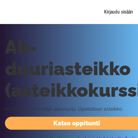
Kirjaudu sisään
Ab-
duuriasteikko
(asteikkokurss
Ab-duurissa on neljä alennusta. Opetellaan asteikko.
Katso oppitunti