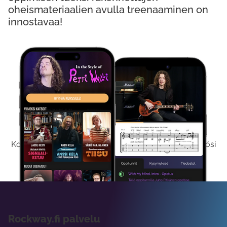
oheismateriaalien avulla treenaaminen on
innostavaa!
Kokeile Ilmaiseksi
Kokeilemalla ilmaiseksi saat koko sisältömme käyttöösi
viikon ajaksi.
Rockway.fi palvelu