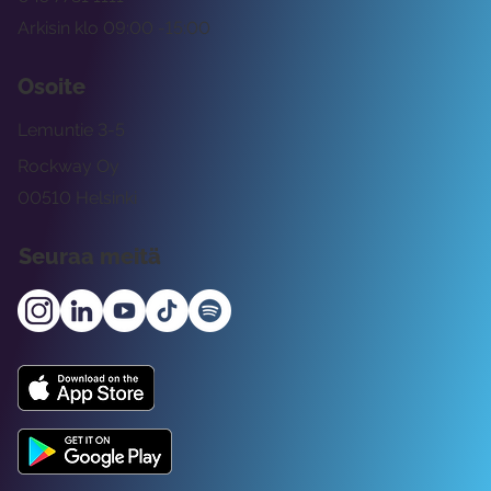
Arkisin klo 09:00 -15:00
Osoite
Lemuntie 3-5
Rockway Oy
00510 Helsinki
Seuraa meitä