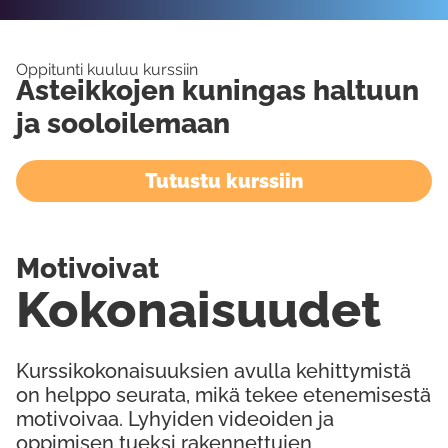
Oppitunti kuuluu kurssiin
Asteikkojen kuningas haltuun
ja sooloilemaan
Tutustu kurssiin
Motivoivat
Kokonaisuudet
Kurssikokonaisuuksien avulla kehittymistä
on helppo seurata, mikä tekee etenemisestä
motivoivaa. Lyhyiden videoiden ja
oppimisen tueksi rakennettujen