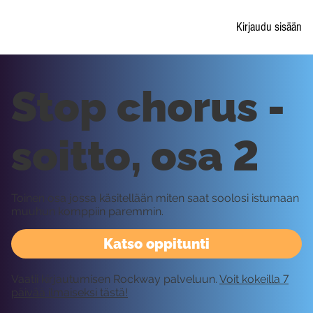
Kirjaudu sisään
Stop chorus -
soitto, osa 2
Toinen osa jossa käsitellään miten saat soolosi istumaan
muuhun komppiin paremmin.
Katso oppitunti
Vaatii kirjautumisen Rockway palveluun.
Voit kokeilla 7
päivää ilmaiseksi tästä!