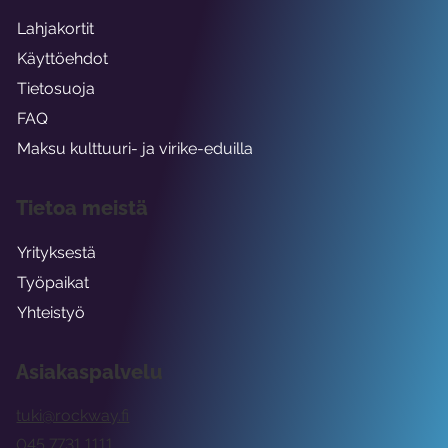
Lahjakortit
Käyttöehdot
Tietosuoja
FAQ
Maksu kulttuuri- ja virike-eduilla
Tietoa meistä
Yrityksestä
Työpaikat
Yhteistyö
Asiakaspalvelu
tuki@rockway.fi
045 7731 1111