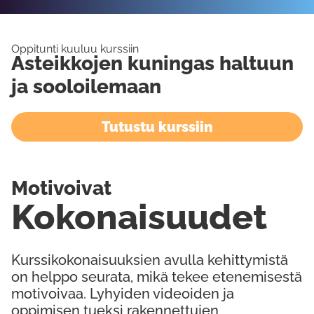
Oppitunti kuuluu kurssiin
Asteikkojen kuningas haltuun
ja sooloilemaan
Tutustu kurssiin
Motivoivat
Kokonaisuudet
Kurssikokonaisuuksien avulla kehittymistä
on helppo seurata, mikä tekee etenemisestä
motivoivaa. Lyhyiden videoiden ja
oppimisen tueksi rakennettujen