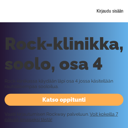
Kirjaudu sisään
Rock-klinikka,
soolo, osa 4
Rock-kliniikassa käydään läpi osa 4 jossa käsitellään
rauhallisempaa sooloilua.
Katso oppitunti
Vaatii kirjautumisen Rockway palveluun.
Voit kokeilla 7
päivää ilmaiseksi tästä!