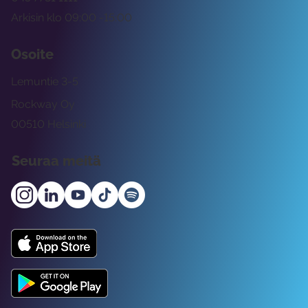
Arkisin klo 09:00 -15:00
Osoite
Lemuntie 3-5
Rockway Oy
00510 Helsinki
Seuraa meitä