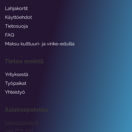
Lahjakortit
Käyttöehdot
Tietosuoja
FAQ
Maksu kulttuuri- ja virike-eduilla
Tietoa meistä
Yrityksestä
Työpaikat
Yhteistyö
Asiakaspalvelu
tuki@rockway.fi
045 7731 1111