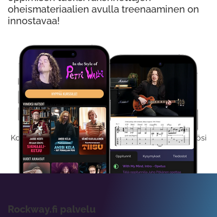
oheismateriaalien avulla treenaaminen on
innostavaa!
Kokeile Ilmaiseksi
Kokeilemalla ilmaiseksi saat koko sisältömme käyttöösi
viikon ajaksi.
Rockway.fi palvelu