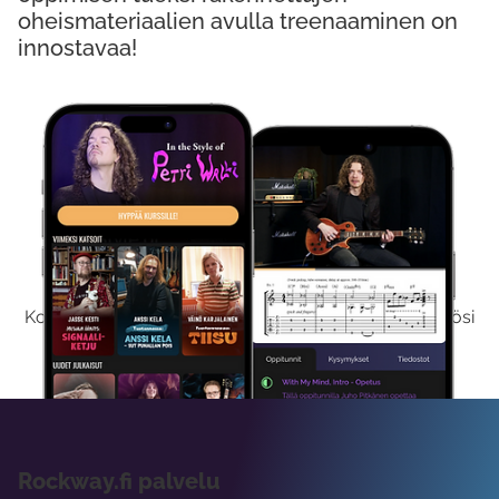
oheismateriaalien avulla treenaaminen on
innostavaa!
Kokeile Ilmaiseksi
Kokeilemalla ilmaiseksi saat koko sisältömme käyttöösi
viikon ajaksi.
Rockway.fi palvelu