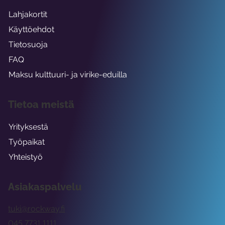
Lahjakortit
Käyttöehdot
Tietosuoja
FAQ
Maksu kulttuuri- ja virike-eduilla
Tietoa meistä
Yrityksestä
Työpaikat
Yhteistyö
Asiakaspalvelu
tuki@rockway.fi
045 7731 1111