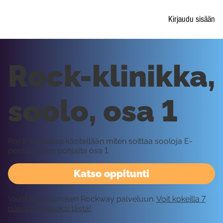
Kirjaudu sisään
Rock-klinikka,
soolo, osa 1
Rock-klinikassa käsitellään miten soittaa sooloja E-
pentatonisen pohjalta osa 1.
Katso oppitunti
Vaatii kirjautumisen Rockway palveluun.
Voit kokeilla 7
päivää ilmaiseksi tästä!