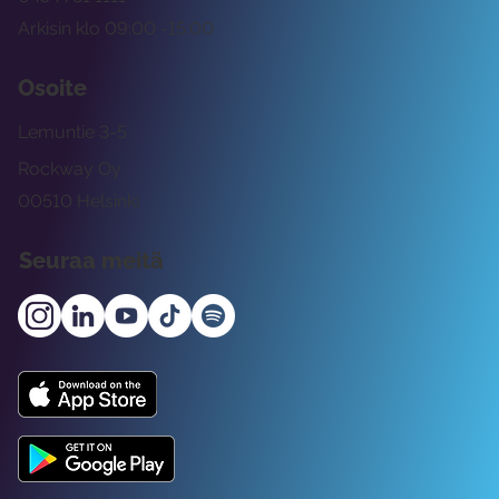
Arkisin klo 09:00 -15:00
Osoite
Lemuntie 3-5
Rockway Oy
00510 Helsinki
Seuraa meitä