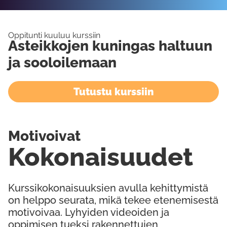
Oppitunti kuuluu kurssiin
Asteikkojen kuningas haltuun
ja sooloilemaan
Tutustu kurssiin
Motivoivat
Kokonaisuudet
Kurssikokonaisuuksien avulla kehittymistä
on helppo seurata, mikä tekee etenemisestä
motivoivaa. Lyhyiden videoiden ja
oppimisen tueksi rakennettujen