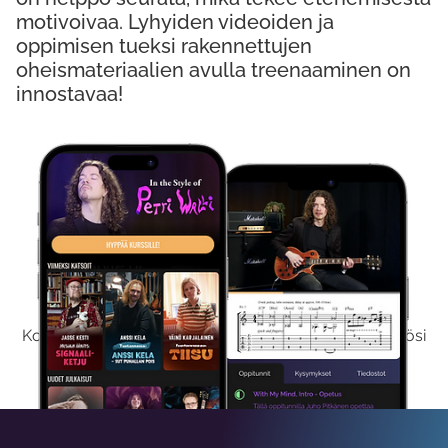
motivoivaa. Lyhyiden videoiden ja
oppimisen tueksi rakennettujen
oheismateriaalien avulla treenaaminen on
innostavaa!
Kokeile Ilmaiseksi
Kokeilemalla ilmaiseksi saat koko sisältömme käyttöösi
viikon ajaksi.