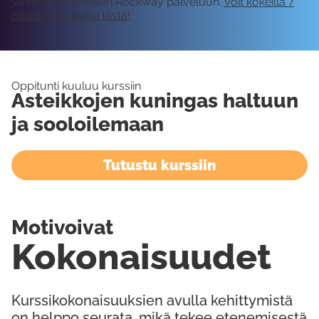
Vaatii kirjautumisen Rockway palveluun.
Voit kokeilla 7
päivää ilmaiseksi tästä!
Oppitunti kuuluu kurssiin
Asteikkojen kuningas haltuun
ja sooloilemaan
Tutustu kurssiin
Motivoivat
Kokonaisuudet
Kurssikokonaisuuksien avulla kehittymistä
on helppo seurata, mikä tekee etenemisestä