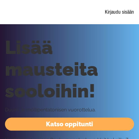
Kirjaudu sisään
Lisää
mausteita
sooloihin!
Duuri- ja mollipentatonisen vuorottelua.
Katso oppitunti