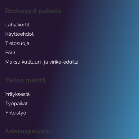
Rockway.fi palvelu
Lahjakortit
Käyttöehdot
Tietosuoja
FAQ
Maksu kulttuuri- ja virike-eduilla
Tietoa meistä
Yrityksestä
Työpaikat
Yhteistyö
Asiakaspalvelu