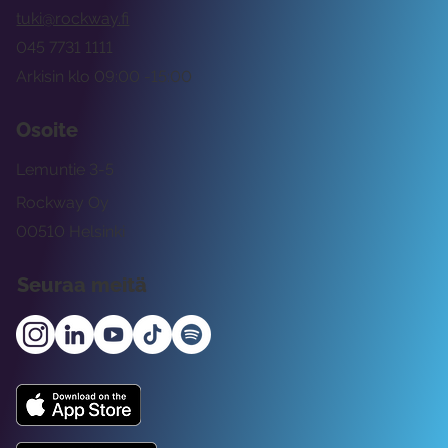
tuki@rockway.fi
045 7731 1111
Arkisin klo 09:00 -15:00
Osoite
Lemuntie 3-5
Rockway Oy
00510 Helsinki
Seuraa meitä