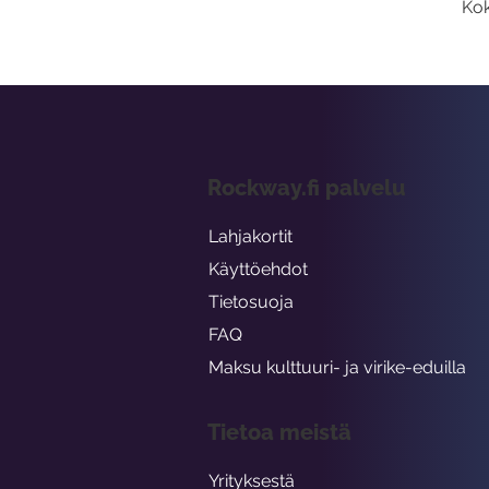
Kok
Rockway.fi palvelu
Lahjakortit
Käyttöehdot
Tietosuoja
FAQ
Maksu kulttuuri- ja virike-eduilla
Tietoa meistä
Yrityksestä