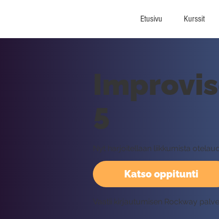
Etusivu
Kurssit
Improvis
5
Nyt harjoitellaan liikkumista otelau
Katso oppitunti
Vaatii kirjautumisen Rockway palv