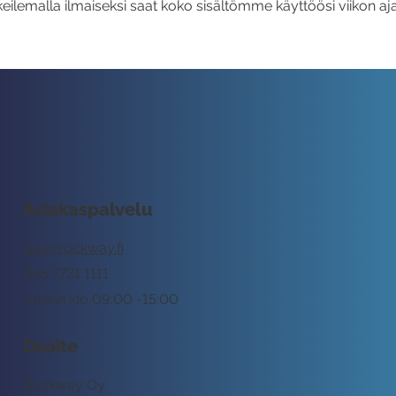
eilemalla ilmaiseksi saat koko sisältömme käyttöösi viikon aja
Asiakaspalvelu
tuki@rockway.fi
045 7731 1111
Arkisin klo 09:00 -15:00
Osoite
Rockway Oy