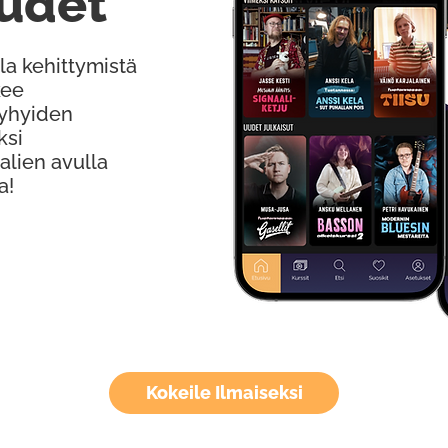
udet
la kehittymistä
kee
Lyhyiden
ksi
alien avulla
a!
Kokeile Ilmaiseksi