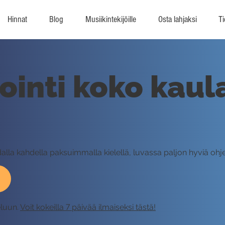
Hinnat
Blog
Musiikintekijöille
Osta lahjaksi
Ti
ointi koko kaula
dalla kahdella paksuimmalla kielellä, luvassa paljon hyviä ohjei
eluun.
Voit kokeilla 7 päivää ilmaiseksi tästä!