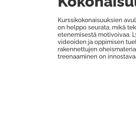
Kokonaisu
Kurssikokonaisuuksien avul
on helppo seurata, mikä te
etenemisestä motivoivaa. 
videoiden ja oppimisen tue
rakennettujen oheismateria
treenaaminen on innostava