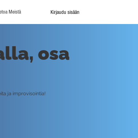
etoa Meistä
Kirjaudu sisään
lla, osa
ta ja improvisointia!