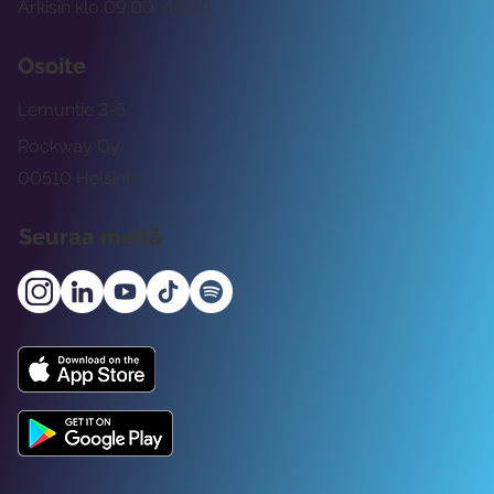
Arkisin klo 09:00 -15:00
Osoite
Lemuntie 3-5
Rockway Oy
00510 Helsinki
Seuraa meitä