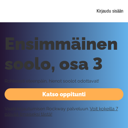
Kirjaudu sisään
Ensimmäinen
soolo, osa 3
Rohkeasti eteenpäin, hienot soolot odottavat!
Katso oppitunti
Vaatii kirjautumisen Rockway palveluun.
Voit kokeilla 7
päivää ilmaiseksi tästä!