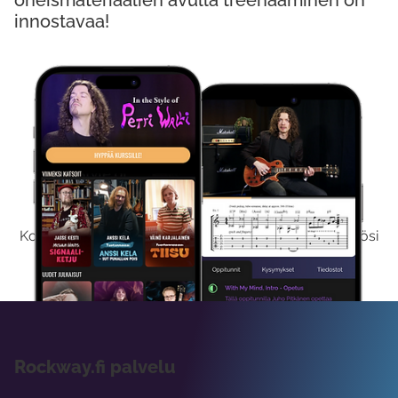
oheismateriaalien avulla treenaaminen on
innostavaa!
Kokeile Ilmaiseksi
Kokeilemalla ilmaiseksi saat koko sisältömme käyttöösi
viikon ajaksi.
Rockway.fi palvelu