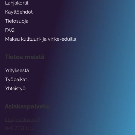
Lahjakortit
Käyttöehdot
Tietosuoja
FAQ
Maksu kulttuuri- ja virike-eduilla
Tietoa meistä
Yrityksestä
Työpaikat
Yhteistyö
Asiakaspalvelu
tuki@rockway.fi
045 7731 1111