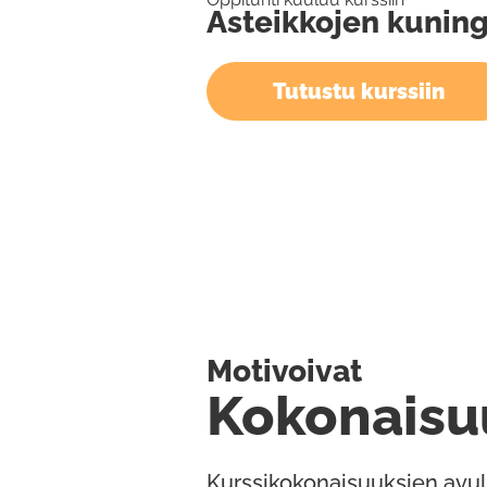
Asteikkojen kuning
Tutustu kurssiin
Motivoivat
Kokonaisu
Kurssikokonaisuuksien avul