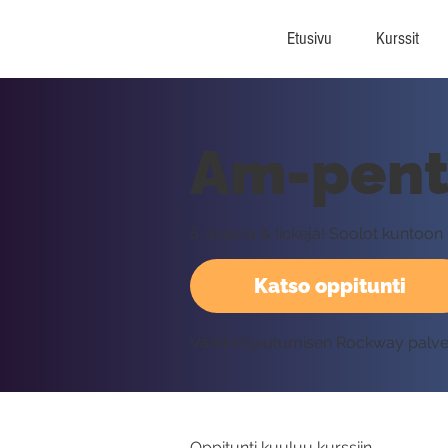
Etusivu
Kurssit
Am-penta
5. asema & lickejä! Soolot kuntoon
Katso oppitunti
Vaatii kirjautumisen Rockway palv
Oppitunti kuuluu kurssiin