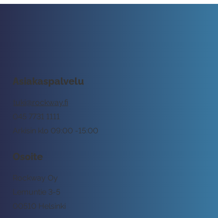
Asiakaspalvelu
tuki@rockway.fi
045 7731 1111
Arkisin klo 09:00 -15:00
Osoite
Rockway Oy
Lemuntie 3-5
00510 Helsinki