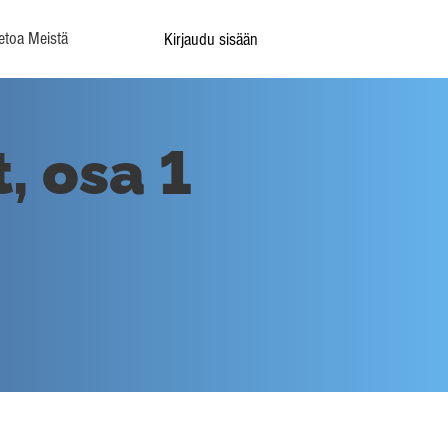
etoa Meistä
Kirjaudu sisään
, osa 1