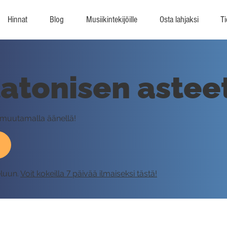
Hinnat
Blog
Musiikintekijöille
Osta lahjaksi
Ti
tonisen asteet
 muutamalla äänellä!
eluun.
Voit kokeilla 7 päivää ilmaiseksi tästä!