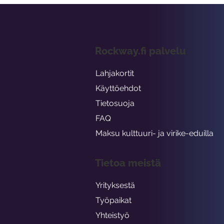
Rockway.fi palvelu
Lahjakortit
Käyttöehdot
Tietosuoja
FAQ
Maksu kulttuuri- ja virike-eduilla
Tietoa meistä
Yrityksestä
Työpaikat
Yhteistyö