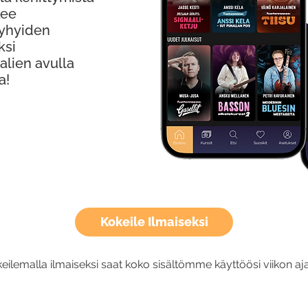
kee
Lyhyiden
ksi
alien avulla
a!
Kokeile Ilmaiseksi
eilemalla ilmaiseksi saat koko sisältömme käyttöösi viikon aja