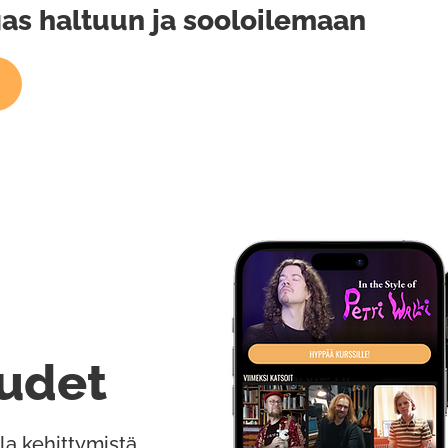
as haltuun ja sooloilemaan
udet
la kehittymistä