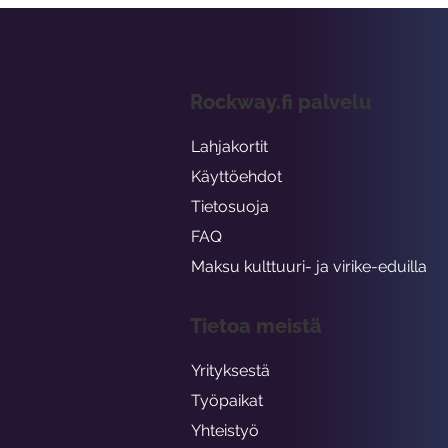
Rockway.fi palvelu
Lahjakortit
Käyttöehdot
Tietosuoja
FAQ
Maksu kulttuuri- ja virike-eduilla
Tietoa meistä
Yrityksestä
Työpaikat
Yhteistyö