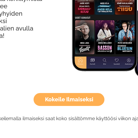
kee
Lyhyiden
ksi
alien avulla
a!
Kokeile Ilmaiseksi
eilemalla ilmaiseksi saat koko sisältömme käyttöösi viikon aja