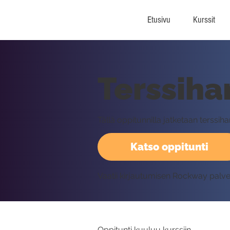
Etusivu
Kurssit
Terssihar
Tällä oppitunnilla jatketaan terssihar
Katso oppitunti
Vaatii kirjautumisen Rockway palv
Oppitunti kuuluu kurssiin