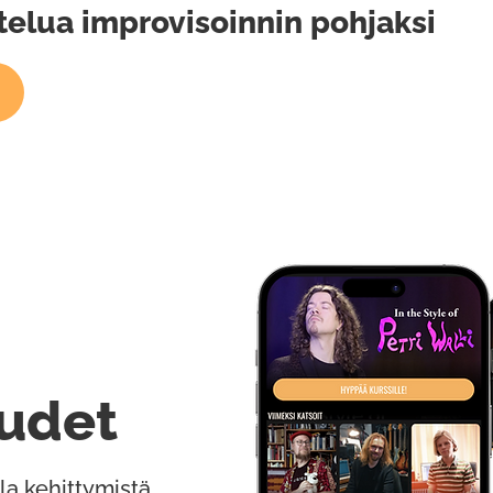
ttelua improvisoinnin pohjaksi
udet
la kehittymistä