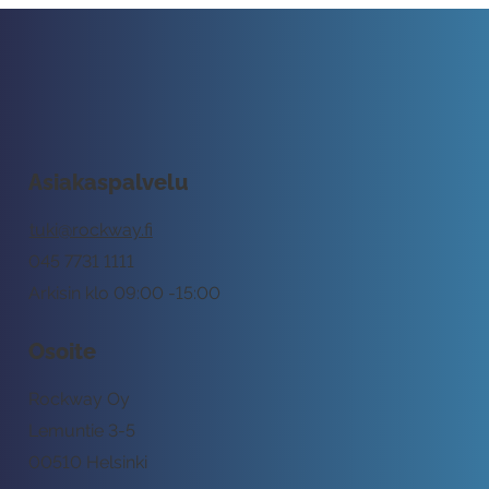
Asiakaspalvelu
tuki@rockway.fi
045 7731 1111
Arkisin klo 09:00 -15:00
Osoite
Rockway Oy
Lemuntie 3-5
00510 Helsinki