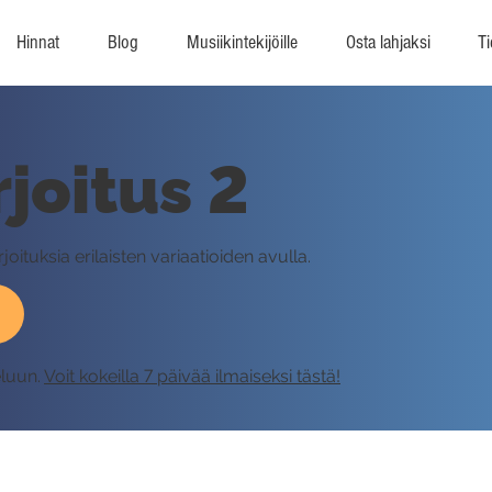
Hinnat
Blog
Musiikintekijöille
Osta lahjaksi
Ti
joitus 2
joituksia erilaisten variaatioiden avulla.
eluun.
Voit kokeilla 7 päivää ilmaiseksi tästä!