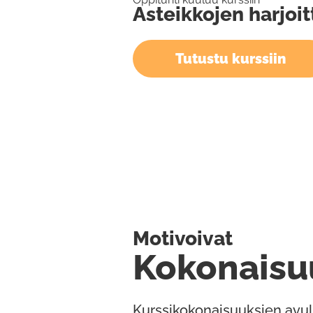
Asteikkojen harjoi
Tutustu kurssiin
Motivoivat
Kokonaisu
Kurssikokonaisuuksien avul