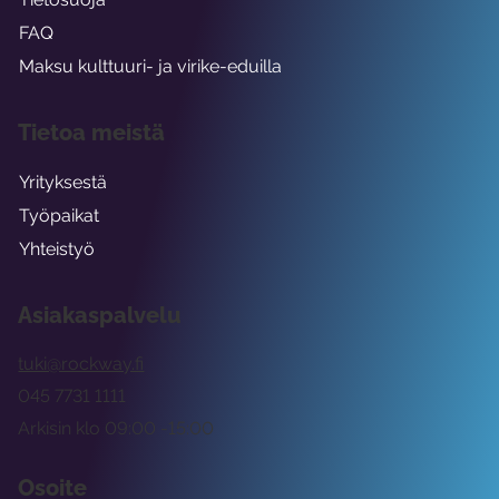
FAQ
Maksu kulttuuri- ja virike-eduilla
Tietoa meistä
Yrityksestä
Työpaikat
Yhteistyö
Asiakaspalvelu
tuki@rockway.fi
045 7731 1111
Arkisin klo 09:00 -15:00
Osoite