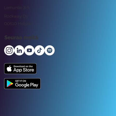
Lemuntie 3-5
Rockway Oy
00510 Helsinki
Seuraa meitä