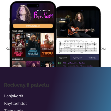
Kokeile Ilmaiseksi
Kokeilemalla ilmaiseksi saat koko sisältömme käyttöösi
viikon ajaksi.
Rockway.fi palvelu
Lahjakortit
Käyttöehdot
Tietosuoja