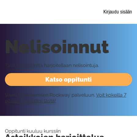
Kirjaudu sisään
Nelisoinnut
Tällä oppitunnilla harjoitellaan nelisointuja.
Katso oppitunti
Vaatii kirjautumisen Rockway palveluun.
Voit kokeilla 7
päivää ilmaiseksi tästä!
Oppitunti kuuluu kurssiin